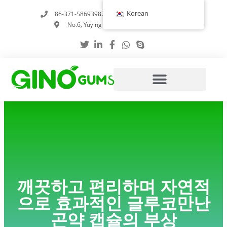
콘
Korean
86-371-58693987
info@gumstabilizer.com
텐
No.6, Yuying Road, 정저우, 허난성, 중국
츠
로
건
너
뛰
기
깨끗하고 편리하며 자연적
으로 효과적인 글루코만난
곤약 캡슐의 부상