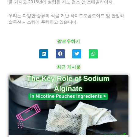
을 가지고 2018년에 설립된 지노 검스 앤 스태빌라이저.
우리는 다양한 종류의 식물 기반 하이드로콜로이드 및 안정화
솔루션 시스템에 주력하고 있습니다.
팔로우하기
링
F
트
W
크
a
위
h
드
c
터
a
인
e
t
최근 게시물
b
s
o
a
페
페
페
페
o
p
k
p
이
이
이
이
지
지
지
지