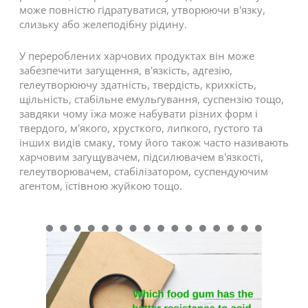
може повністю гідратуватися, утворюючи в'язку,
слизьку або желеподібну рідину.
У перероблених харчових продуктах він може
забезпечити загущення, в'язкість, адгезію,
гелеутворюючу здатність, твердість, крихкість,
щільність, стабільне емульгування, суспензію тощо,
завдяки чому їжа може набувати різних форм і
твердого, м'якого, хрусткого, липкого, густого та
інших видів смаку, тому його також часто називають
харчовим загущувачем, підсилювачем в'язкості,
гелеутворювачем, стабілізатором, суспендуючим
агентом, їстівною жуйкою тощо.