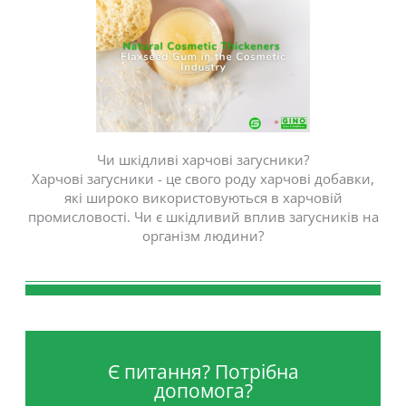
Чи шкідливі харчові загусники?
Харчові загусники - це свого роду харчові добавки,
які широко використовуються в харчовій
промисловості. Чи є шкідливий вплив загусників на
організм людини?
Є питання? Потрібна
допомога?