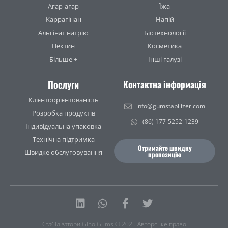
Агар-агар
Їжа
Каррагінан
Напій
Альгінат натрію
Біотехнології
Пектин
Косметика
Більше +
Інші галузі
Послуги
Контактна інформація
Клієнтоорієнтованість
info@gumstabilizer.com
Розробка продуктів
(86) 177-5252-1239
Індивідуальна упаковка
Технічна підтримка
Отримайте швидку
Швидке обслуговування
пропозицію
Linkedin
Whatsapp
Facebook-
Twitter
f
Стабілізатори Gino Gums © 2025 Авторське право