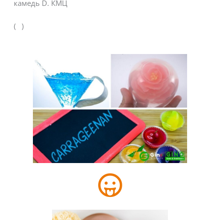
камедь D. КМЦ
( )