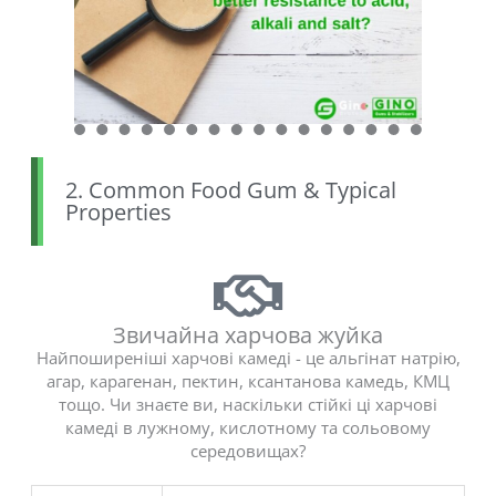
2. Common Food Gum & Typical
Properties
Звичайна харчова жуйка
Найпоширеніші харчові камеді - це альгінат натрію,
агар, карагенан, пектин, ксантанова камедь, КМЦ
тощо. Чи знаєте ви, наскільки стійкі ці харчові
камеді в лужному, кислотному та сольовому
середовищах?