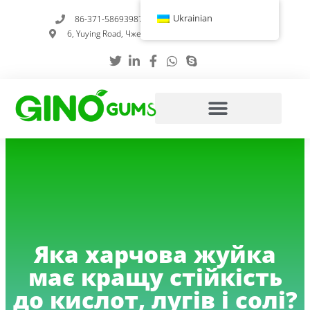
Перейти
Ukrainian
86-371-58693987
info@gumstabilizer.com
до
6, Yuying Road, Чженчжоу, провінція Хенань, Китай
вмісту
Яка харчова жуйка
має кращу стійкість
до кислот, лугів і солі?