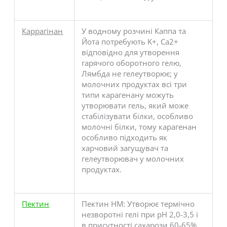
Каррагінан
У водному розчині Каппа та
Йота потребують K+, Ca2+
відповідно для утворення
гарячого оборотного гелю,
Лямбда не гелеутворює; у
молочних продуктах всі три
типи карагенану можуть
утворювати гель, який може
стабілізувати білки, особливо
молочні білки, тому карагенан
особливо підходить як
харчовий загущувач та
гелеутворювач у молочних
продуктах.
Пектин
Пектин HM: Утворює термічно
незворотні гелі при рН 2,0-3,5 і
в присутності сахарози 60-65%.