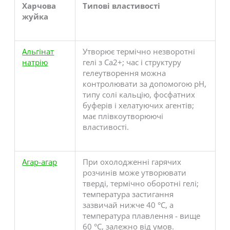
Харчова
Типові властивості
жуйка
Альгінат
Утворює термічно незворотні
натрію
гелі з Ca2+; час і структуру
гелеутворення можна
контролювати за допомогою рН,
типу солі кальцію, фосфатних
буферів і хелатуючих агентів;
має плівкоутворюючі
властивості.
Агар-агар
При охолодженні гарячих
розчинів може утворювати
тверді, термічно оборотні гелі;
температура застигання
зазвичай нижче 40 °C, а
температура плавлення - вище
60 °C, залежно від умов.