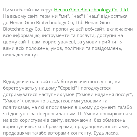
Цим веб-сайтом керує
Henan Gino Biotechnology Co., Ltd.
.
На всьому сайті терміни "ми", "нас" і "наш" відносяться
до Henan Gino Biotechnology Co, Ltd. Henan Gino
Biotechnology Co., Ltd. пропонує цей веб-сайт, включаючи
всю інформацію, інструменти та послуги, доступні на
цьому сайті, вам, користувачеві, за умови прийняття
вами всіх положень, умов, політики та повідомлень,
викладених тут.
Відвідуючи наш сайт та/або купуючи щось у нас, ви
берете участь у нашому "Сервісі" і погоджуєтеся
дотримуватися наступних умов ("Умови надання послуг",
"Умови"), включно з додатковими умовами та
політиками, на які є посилання в цьому документі та/або
які доступні за гіперпосиланням. Ці Умови поширюються
на всіх користувачів сайту, включаючи, без обмежень,
користувачів, які є браузерами, продавцями, клієнтами,
продавцями та/або авторами контенту. Будь ласка,