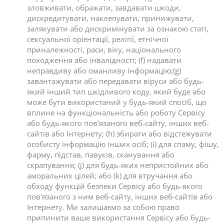
зловживати, ображати, завдавати шкоди,
дискредитувати, наклепувати, принижувати,
залякувати або дискримінувати за ознакою статі,
сексуальної орієнтації, релігії, етнічної
приналежності, раси, віку, національного
походження або інвалідності; (f) надавати
неправдиву або оманливу інформацію;(g)
завантажувати або передавати віруси або будь-
який інший тип шкідливого коду, який буде або
може бути використаний у будь-який спосіб, що
вплине на функціональність або роботу Сервісу
або будь-якого пов'язаного веб-сайту, інших веб-
сайтів або Інтернету; (h) збирати або відстежувати
особисту інформацію інших осіб; (i) для спаму, фішу,
фарму, підстав, павуків, сканування або
скрапування; (j) для будь-яких непристойних або
аморальних цілей; або (k) для втручання або
обходу функцій безпеки Сервісу або будь-якого
пов'язаного з ним веб-сайту, інших веб-сайтів або
Інтернету. Ми залишаємо за собою право
припинити ваше використання Сервісу або будь-