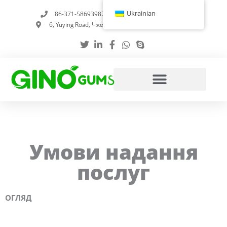
Перейти
Ukrainian
86-371-58693987
info@gumstabilizer.com
до
6, Yuying Road, Чженчжоу, провінція Хенань, Китай
вмісту
Умови надання
послуг
ОГЛЯД