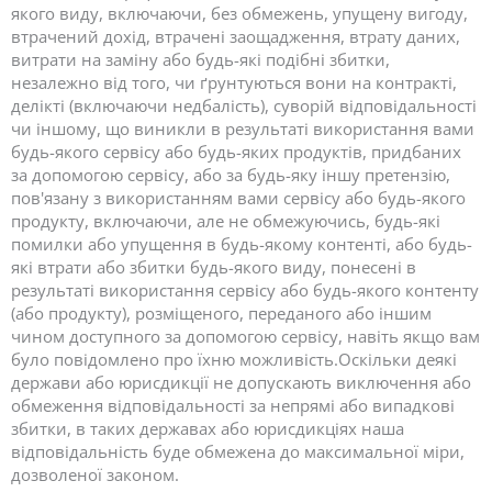
якого виду, включаючи, без обмежень, упущену вигоду,
втрачений дохід, втрачені заощадження, втрату даних,
витрати на заміну або будь-які подібні збитки,
незалежно від того, чи ґрунтуються вони на контракті,
делікті (включаючи недбалість), суворій відповідальності
чи іншому, що виникли в результаті використання вами
будь-якого сервісу або будь-яких продуктів, придбаних
за допомогою сервісу, або за будь-яку іншу претензію,
пов'язану з використанням вами сервісу або будь-якого
продукту, включаючи, але не обмежуючись, будь-які
помилки або упущення в будь-якому контенті, або будь-
які втрати або збитки будь-якого виду, понесені в
результаті використання сервісу або будь-якого контенту
(або продукту), розміщеного, переданого або іншим
чином доступного за допомогою сервісу, навіть якщо вам
було повідомлено про їхню можливість.Оскільки деякі
держави або юрисдикції не допускають виключення або
обмеження відповідальності за непрямі або випадкові
збитки, в таких державах або юрисдикціях наша
відповідальність буде обмежена до максимальної міри,
дозволеної законом.