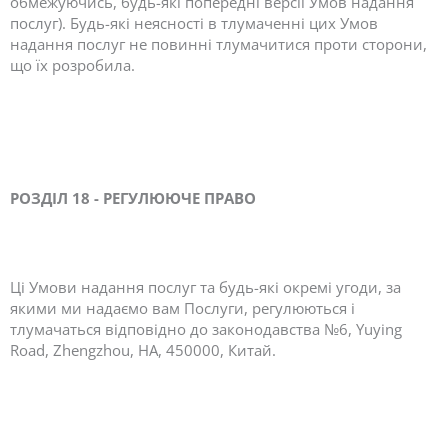
обмежуючись, будь-які попередні версії Умов надання
послуг). Будь-які неясності в тлумаченні цих Умов
надання послуг не повинні тлумачитися проти сторони,
що їх розробила.
РОЗДІЛ 18 - РЕГУЛЮЮЧЕ ПРАВО
Ці Умови надання послуг та будь-які окремі угоди, за
якими ми надаємо вам Послуги, регулюються і
тлумачаться відповідно до законодавства №6, Yuying
Road, Zhengzhou, HA, 450000, Китай.