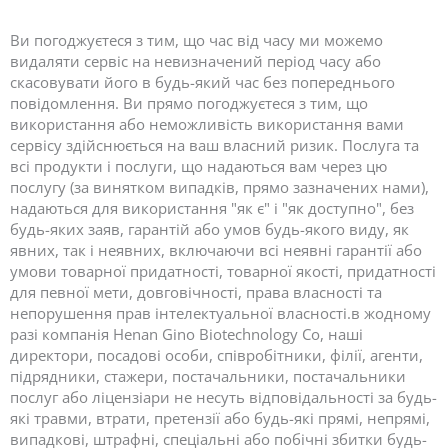
Ви погоджуєтеся з тим, що час від часу ми можемо
видаляти сервіс на невизначений період часу або
скасовувати його в будь-який час без попереднього
повідомлення. Ви прямо погоджуєтеся з тим, що
використання або неможливість використання вами
сервісу здійснюється на ваш власний ризик. Послуга та
всі продукти і послуги, що надаються вам через цю
послугу (за винятком випадків, прямо зазначених нами),
надаються для використання "як є" і "як доступно", без
будь-яких заяв, гарантій або умов будь-якого виду, як
явних, так і неявних, включаючи всі неявні гарантії або
умови товарної придатності, товарної якості, придатності
для певної мети, довговічності, права власності та
непорушення прав інтелектуальної власності.в жодному
разі компанія Henan Gino Biotechnology Co, наші
директори, посадові особи, співробітники, філії, агенти,
підрядники, стажери, постачальники, постачальники
послуг або ліцензіари не несуть відповідальності за будь-
які травми, втрати, претензії або будь-які прямі, непрямі,
випадкові, штрафні, спеціальні або побічні збитки будь-