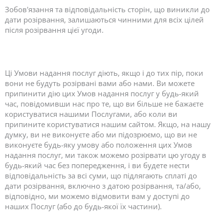
Зобов'язання та відповідальність сторін, що виникли до
дати розірвання, залишаються чинними для всіх цілей
після розірвання цієї угоди.
Ці Умови надання послуг діють, якщо і до тих пір, поки
вони не будуть розірвані вами або нами. Ви можете
припинити дію цих Умов надання послуг у будь-який
час, повідомивши нас про те, що ви більше не бажаєте
користуватися нашими Послугами, або коли ви
припините користуватися нашим сайтом. Якщо, на нашу
думку, ви не виконуєте або ми підозрюємо, що ви не
виконуєте будь-яку умову або положення цих Умов
надання послуг, ми також можемо розірвати цю угоду в
будь-який час без попередження, і ви будете нести
відповідальність за всі суми, що підлягають сплаті до
дати розірвання, включно з датою розірвання, та/або,
відповідно, ми можемо відмовити вам у доступі до
наших Послуг (або до будь-якої їх частини).