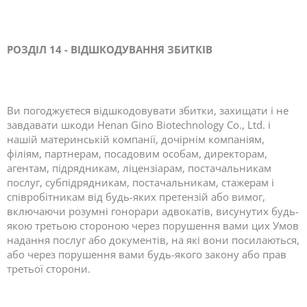
РОЗДІЛ 14 - ВІДШКОДУВАННЯ ЗБИТКІВ
Ви погоджуєтеся відшкодовувати збитки, захищати і не
завдавати шкоди Henan Gino Biotechnology Co., Ltd. і
нашій материнській компанії, дочірнім компаніям,
філіям, партнерам, посадовим особам, директорам,
агентам, підрядникам, ліцензіарам, постачальникам
послуг, субпідрядникам, постачальникам, стажерам і
співробітникам від будь-яких претензій або вимог,
включаючи розумні гонорари адвокатів, висунутих будь-
якою третьою стороною через порушення вами цих Умов
надання послуг або документів, на які вони посилаються,
або через порушення вами будь-якого закону або прав
третьої сторони.