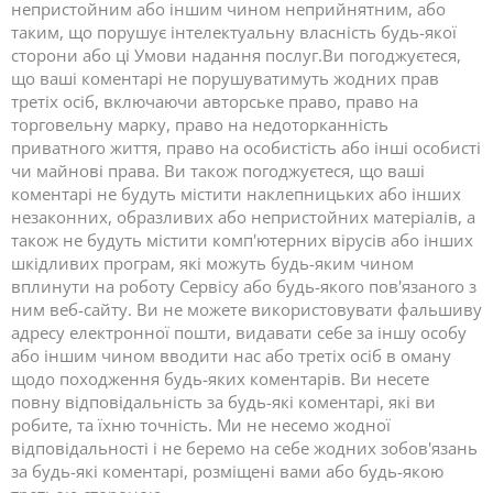
непристойним або іншим чином неприйнятним, або
таким, що порушує інтелектуальну власність будь-якої
сторони або ці Умови надання послуг.Ви погоджуєтеся,
що ваші коментарі не порушуватимуть жодних прав
третіх осіб, включаючи авторське право, право на
торговельну марку, право на недоторканність
приватного життя, право на особистість або інші особисті
чи майнові права. Ви також погоджуєтеся, що ваші
коментарі не будуть містити наклепницьких або інших
незаконних, образливих або непристойних матеріалів, а
також не будуть містити комп'ютерних вірусів або інших
шкідливих програм, які можуть будь-яким чином
вплинути на роботу Сервісу або будь-якого пов'язаного з
ним веб-сайту. Ви не можете використовувати фальшиву
адресу електронної пошти, видавати себе за іншу особу
або іншим чином вводити нас або третіх осіб в оману
щодо походження будь-яких коментарів. Ви несете
повну відповідальність за будь-які коментарі, які ви
робите, та їхню точність. Ми не несемо жодної
відповідальності і не беремо на себе жодних зобов'язань
за будь-які коментарі, розміщені вами або будь-якою