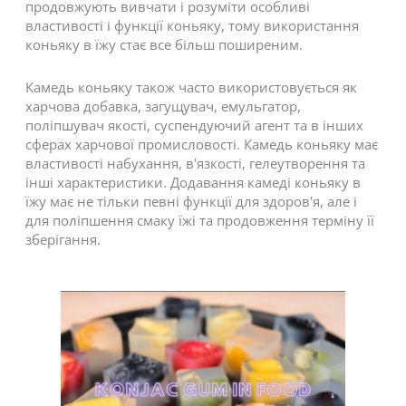
продовжують вивчати і розуміти особливі
властивості і функції коньяку, тому використання
коньяку в їжу стає все більш поширеним.
Камедь коньяку також часто використовується як
харчова добавка, загущувач, емульгатор,
поліпшувач якості, суспендуючий агент та в інших
сферах харчової промисловості. Камедь коньяку має
властивості набухання, в'язкості, гелеутворення та
інші характеристики. Додавання камеді коньяку в
їжу має не тільки певні функції для здоров'я, але і
для поліпшення смаку їжі та продовження терміну її
зберігання.