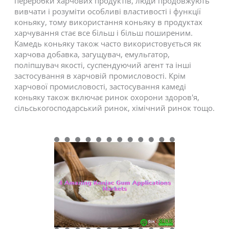
переробки харчових продуктів, люди продовжують
вивчати і розуміти особливі властивості і функції
коньяку, тому використання коньяку в продуктах
харчування стає все більш і більш поширеним.
Камедь коньяку також часто використовується як
харчова добавка, загущувач, емульгатор,
поліпшувач якості, суспендуючий агент та інші
застосування в харчовій промисловості. Крім
харчової промисловості, застосування камеді
коньяку також включає ринок охорони здоров'я,
сільськогосподарський ринок, хімічний ринок тощо.