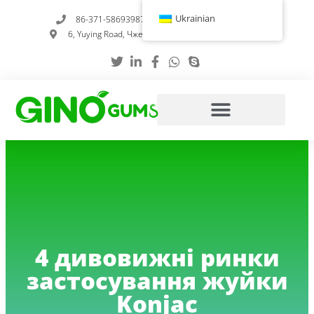
Перейти
Ukrainian
86-371-58693987
info@gumstabilizer.com
до
6, Yuying Road, Чженчжоу, провінція Хенань, Китай
вмісту
4 дивовижні ринки
застосування жуйки
Konjac