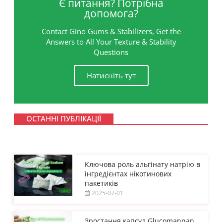
Є питання? Потрібна
допомога?
Contact Gino Gums & Stabilizers, Get the
Answers to All Your Texture & Stability
Questions
Натисніть тут
ОСТАННІ ПУБЛІКАЦІЇ
Ключова роль альгінату натрію в
інгредієнтах нікотинових
пакетиків
2025-07-01
Зростання капсул Glucomannan