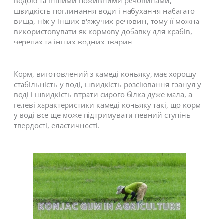
водою та іншими поживними речовинами,
швидкість поглинання води і набухання набагато
вища, ніж у інших в'яжучих речовин, тому її можна
використовувати як кормову добавку для крабів,
черепах та інших водних тварин.
Корм, виготовлений з камеді коньяку, має хорошу
стабільність у воді, швидкість розсіювання гранул у
воді і швидкість втрати сирого білка дуже мала, а
гелеві характеристики камеді коньяку такі, що корм
у воді все ще може підтримувати певний ступінь
твердості, еластичності.