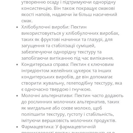
утворенню осаду і підтримуючи однорідну
консистенцію. Він також покращує смакові
якості напоїв, надаючи їм більш насичений
смак.
Хлібобулочні вироби: Пектин
використовується у хлібобулочних виробах,
таких як фруктові начинки та глазурі, для
загущення та стабілізації сумішей,
забезпечуючи однорідну текстуру та
запобігаючи витіканню під час випікання.
Кондитерська справа: Пектин є ключовим
інгредієнтом желейних цукерок та інших
кондитерських виробів, де він допомагає
створити жувальну, гелеподібну текстуру, яка
є одночасно твердою і гнучкою.
Молочні альтернативи: Пектин часто додають
до рослинних молочних альтернатив, таких
як мигдальне або соєве молоко, щоб
поліпшити текстуру, густоту і стабільність,
імітуючи вершковість молочних продуктів.
Фармацевтика: У фармацевтичній
промисловості пектин використовується в