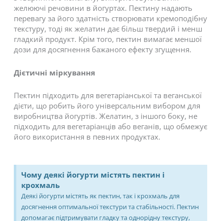
желюючі речовини в йогуртах. Пектину надають
перевагу за його здатність створювати кремоподібну
текстуру, тоді як желатин дає більш твердий і менш
гладкий продукт. Крім того, пектин вимагає меншої
дози для досягнення бажаного ефекту згущення.
Дієтичні міркування
Пектин підходить для вегетаріанської та веганської
дієти, що робить його універсальним вибором для
виробництва йогуртів. Желатин, з іншого боку, не
підходить для вегетаріанців або веганів, що обмежує
його використання в певних продуктах.
Чому деякі йогурти містять пектин і
крохмаль
Деякі йогурти містять як пектин, так і крохмаль для
досягнення оптимальної текстури та стабільності. Пектин
допомагає підтримувати гладку та однорідну текстуру,