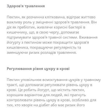
Здоров'я травлення
Пектин, як розчинна клітковина, відіграє життєво
важливу роль у зміцненні здоров'я травлення. Він
діє як пребіотик, живлячи корисні бактерії в
кишечнику, що, в свою чергу, допомагає
підтримувати здоров'я травної системи. Вживання
йогурту з пектином може покращити здоров'я
кишківника, покращуючи регулярність та
зменшуючи ризик розладів травлення.
Регулювання рівня цукру в крові
Пектин уповільнює всмоктування цукрів у травному
тракті, що допомагає регулювати рівень цукру в
крові. Це робить йогурт, що містить пектин,
хорошим варіантом для людей, які прагнуть
контролювати рівень цукру в крові, особливо для
тих, хто хворіє на діабет або має ризик його