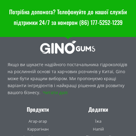
Потрібна допомога? Телефонуйте до нашої служби
підтримки 24/7 за номером (86) 177-5252-1239
Якщо ви шукаєте надійного постачальника гідроколоїдів
на рослинній основі та харчових розчинів у Китаї, Gino
може бути кращим вибором. Ми пропонуємо кращі
варіанти інгредієнтів і найкращі рішення для розвитку
вашого бізнесу.
Читати далі
Продукти
Додатки
Агар-агар
Їжа
Каррагінан
Напій