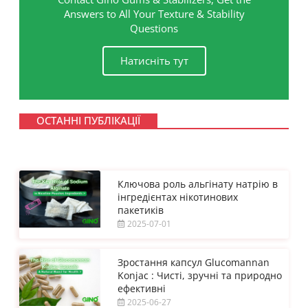
Answers to All Your Texture & Stability
Questions
Натисніть тут
ОСТАННІ ПУБЛІКАЦІЇ
Ключова роль альгінату натрію в
інгредієнтах нікотинових
пакетиків
2025-07-01
Зростання капсул Glucomannan
Konjac : Чисті, зручні та природно
ефективні
2025-06-27