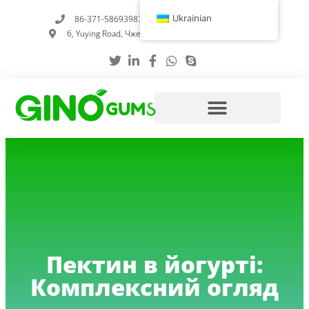
Перейти
Ukrainian
86-371-58693987
info@gumstabilizer.com
до
6, Yuying Road, Чженчжоу, провінція Хенань, Китай
вмісту
Пектин в йогурті:
Комплексний огляд