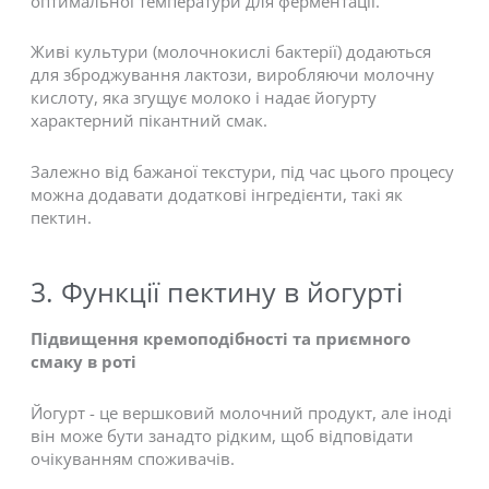
оптимальної температури для ферментації.
Живі культури (молочнокислі бактерії) додаються
для зброджування лактози, виробляючи молочну
кислоту, яка згущує молоко і надає йогурту
характерний пікантний смак.
Залежно від бажаної текстури, під час цього процесу
можна додавати додаткові інгредієнти, такі як
пектин.
3. Функції пектину в йогурті
Підвищення кремоподібності та приємного
смаку в роті
Йогурт - це вершковий молочний продукт, але іноді
він може бути занадто рідким, щоб відповідати
очікуванням споживачів.