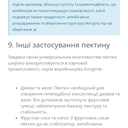
тоді як крохмаль збільшує густоту та кремоподібність. Ця
комбінація не тільки покращує смакові якості, але й
подовжує термін придатності, запобігаючи
розшаруванню та зберігаючи структуру йогурту під час
×
зберігання.
9. Інші застосування пектину
Завдяки своїм універсальним властивостям пектин
широко використовується в харчовій
промисловості, окрім виробництва йогуртів:
Джеми та желе: Пектин необхідний для
створення гелеподібної консистенції джемів та
желе. Він допомагає застигнути фруктовій
суміші, забезпечуючи бажану текстуру та
стабільність.
Фруктові соки та напої: У фруктових соках
пектин діє як стабілізатор, запобігаючи