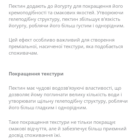
Пектин додають до йогурту для покращення його
кремоподібності та смакових якостей. Утворюючи
гелеподібну структуру, пектин збільшує в'язкість
йогурту, роблячи його більш густим і однорідним.
Цей ефект особливо важливий для створення
преміальної, насиченої текстури, яка подобається
споживачам.
Покращення текстури
Пектин має чудові водозв'язуючі властивості, що
дозволяє йому поглинати велику кількість води і
утворювати щільну гелеподібну структуру, роблячи
його більш гладким і однорідним.
Таке покращення текстури не тільки покращує
смакові відчуття, але й забезпечує більш приємний
досвід споживання їжі.