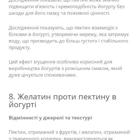
підвищити в'язкість і кремоподібність йогурту без
шкоди для його смаку та поживної цінності.
Дослідження показують, що пектин взаємодіє з
білками в йогурті, утворюючи мережу, яка затримує
воду, що призводить до більш густого і стабільного
продукту.
Цей ефект згущення особливо корисний для
виробництва йогуртів з розкішним смаком, який
дуже цінується споживачами.
8. Желатин проти пектину в
йогурті
Відмінності у джерелі та текстурі
Пектин, отриманий з фруктів, і желатин, отриманий
з тваринного колагену, використовуються як