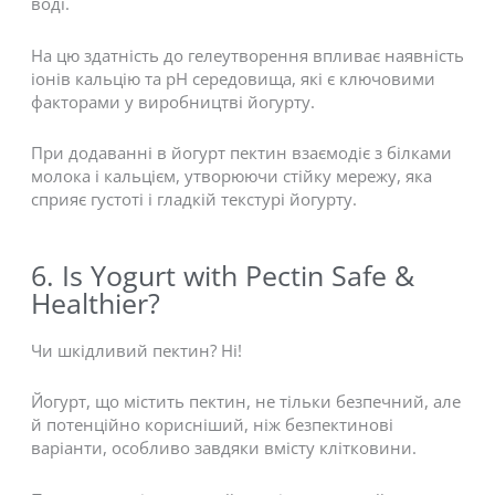
воді.
На цю здатність до гелеутворення впливає наявність
іонів кальцію та рН середовища, які є ключовими
факторами у виробництві йогурту.
При додаванні в йогурт пектин взаємодіє з білками
молока і кальцієм, утворюючи стійку мережу, яка
сприяє густоті і гладкій текстурі йогурту.
6. Is Yogurt with Pectin Safe &
Healthier?
Чи шкідливий пектин? Ні!
Йогурт, що містить пектин, не тільки безпечний, але
й потенційно корисніший, ніж безпектинові
варіанти, особливо завдяки вмісту клітковини.