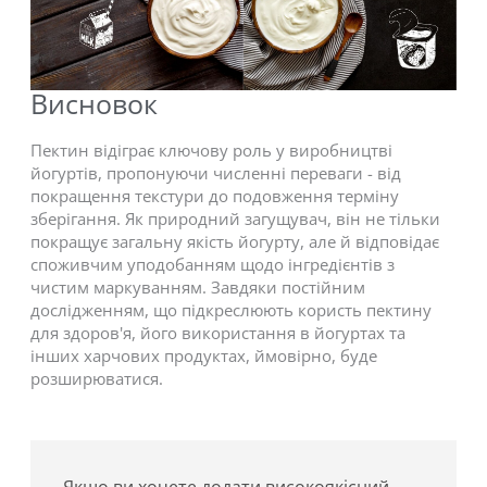
Висновок
Пектин відіграє ключову роль у виробництві
йогуртів, пропонуючи численні переваги - від
покращення текстури до подовження терміну
зберігання. Як природний загущувач, він не тільки
покращує загальну якість йогурту, але й відповідає
споживчим уподобанням щодо інгредієнтів з
чистим маркуванням. Завдяки постійним
дослідженням, що підкреслюють користь пектину
для здоров'я, його використання в йогуртах та
інших харчових продуктах, ймовірно, буде
розширюватися.
Якщо ви хочете додати високоякісний