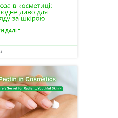
оза в косметиці:
одне диво для
яду за шкірою
И ДАЛІ "
24