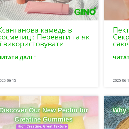
Ксантанова камедь в
Пект
косметиці: Переваги та як
Секр
її використовувати
сяюч
ЧИТАТИ ДАЛІ "
ЧИТАТ
025-06-15
2025-06-