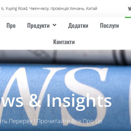
6, Yuying Road, Чженчжоу, провінція Хенань, Китай
Про
Продукти
Додатки
Послуги
Контакти
ws & Insights
іть Перерву І Прочитайте Все Про Це