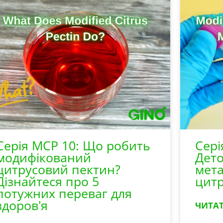
Серія MCP 10: Що робить
Сері
модифікований
Дето
цитрусовий пектин?
мета
Дізнайтеся про 5
цитр
потужних переваг для
здоров'я
ЧИТАТ