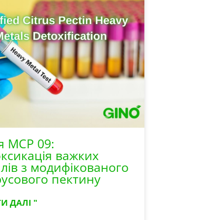
я MCP 09:
ксикація важких
лів з модифікованого
усового пектину
И ДАЛІ "