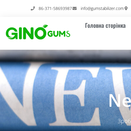
Перейти
86-371-58693987
info@gumstabilizer.com
до
вмісту
Головна сторінка
Ne
Зроб