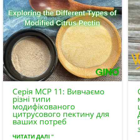
Серія MCP 11: Вивчаємо
різні типи
модифікованого
цитрусового пектину для
ваших потреб
ЧИТАТИ ДАЛІ "