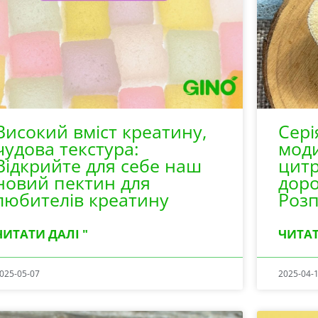
Високий вміст креатину,
Сері
чудова текстура:
мод
Відкрийте для себе наш
цитр
новий пектин для
дор
любителів креатину
Розп
ЧИТАТИ ДАЛІ "
ЧИТАТ
025-05-07
2025-04-