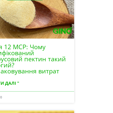
я 12 MCP: Чому
ифікований
усовий пектин такий
огий?
аковування витрат
И ДАЛІ "
10