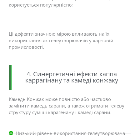
користується популярністю;
Ці дефекти значною мірою впливають на їх
використання як гелеутворювачів у харчовій
промисловості.
4. Синергетичні ефекти каппа
каррагінану та камеді конжаку
Камедь Конжак може повністю або частково
замінити камедь сарани, а також отримати гелеву
структуру суміші карагенану і камеді сарани.
Низький рівень використання гелеутворювача