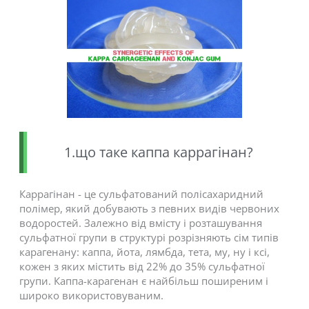
1.що таке каппа каррагінан?
Каррагінан - це сульфатований полісахаридний
полімер, який добувають з певних видів червоних
водоростей. Залежно від вмісту і розташування
сульфатної групи в структурі розрізняють сім типів
карагенану: каппа, йота, лямбда, тета, му, ну і ксі,
кожен з яких містить від 22% до 35% сульфатної
групи. Каппа-карагенан є найбільш поширеним і
широко використовуваним.