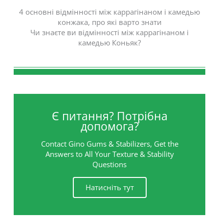
4 основні відмінності між каррагінаном і камедью
конжака, про які варто знати
Чи знаєте ви відмінності між каррагінаном і
камедью Коньяк?
Є питання? Потрібна
допомога?
Contact Gino Gums & Stabilizers, Get the
Answers to All Your Texture & Stability
Questions
Натисніть тут