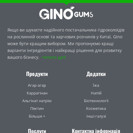
Якщо ви шукаєте надійного постачальника гідроколоїдів
на рослинній основі та харчових розчинів у Китаї, Gino
може бути кращим вибором. Ми пропонуємо кращі
варіанти інгредієнтів і найкращі рішення для розвитку
вашого бізнесу.
Читати далі
Продукти
Додатки
Агар-агар
Їжа
Каррагінан
Напій
Альгінат натрію
Біотехнології
Пектин
Косметика
Більше +
Інші галузі
Послуги
Контактна інформація