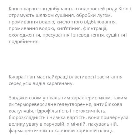
Каппа-карагенан добувають з водоростей роду Kirin і
отримують шляхом сушіння, обробки лугом,
промивання водою, кислотного відбілювання,
промивання водою, кип'ятіння, фільтрації,
охолодження, пресування і зневоднення, сушіння і
подрібнення.
К-карагінан має найкращі властивості застигання
серед усіх видів карагенану.
Завдяки своїм унікальним характеристикам, таким
як термореверсивне гелеутворення, антибілкова
коагуляція, гідрофільність і нетоксичність,
біорозкладність і низька вартість, вона привернула
велику увагу в харчовій, хімічній, пакувальній,
фармацевтичній та харчовій харчовій плівці.