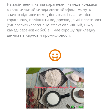
На закінчення, каппа-карагенан і камедь конжака
мають сильний синергетичний ефект, можуть
значно підвищити міцність гелю і еластичність
карагенану, поліпшити водорозподільні властивості
(синерезис) карагенану, ефект сильніший, ніж у
камеді саранових бобів, і має хорошу прикладну
цінність в харчовій промисловості.