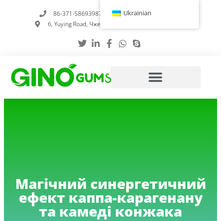
Перейти
Ukrainian
86-371-58693987
info@gumstabilizer.com
до
6, Yuying Road, Чженчжоу, провінція Хенань, Китай
вмісту
Магічний синергетичний
ефект каппа-карагенану
та камеді конжака