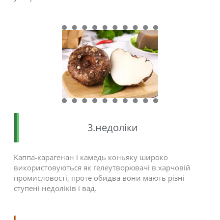
3.недоліки
Каппа-карагенан і камедь коньяку широко
використовуються як гелеутворювачі в харчовій
промисловості, проте обидва вони мають різні
ступені недоліків і вад.