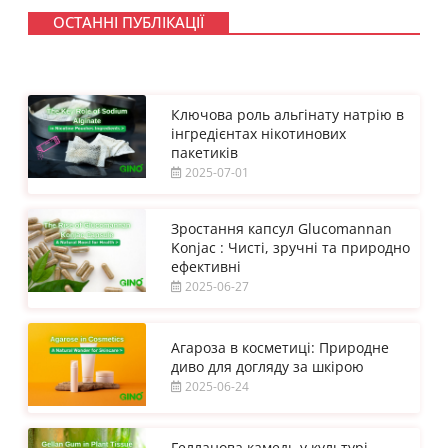
ОСТАННІ ПУБЛІКАЦІЇ
Ключова роль альгінату натрію в
інгредієнтах нікотинових
пакетиків
2025-07-01
Зростання капсул Glucomannan
Konjac : Чисті, зручні та природно
ефективні
2025-06-27
Агароза в косметиці: Природне
диво для догляду за шкірою
2025-06-24
Гелланова камедь у культурі