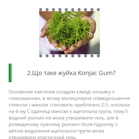
2.Що таке жуйка Konjac Gum?
Основним хімічним складом камеді коньяку є
глюкоманнан, в якому молекулярне співвідношення
глюкози і манози становить приблизно 2:3, оскільки
на 6-му C одиниці манози є ацетильна група, тому її
водний розчин не може утворювати гель, але в
розведеному лужному розчині після гідролізу з
метою видалення ацетильної групи може
утворювати еластичний гель.