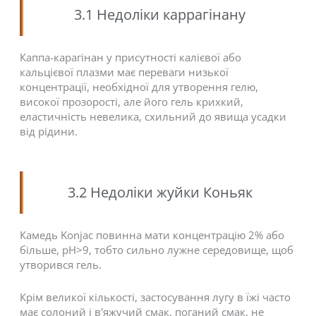
3.1 Недоліки каррагінану
Каппа-карагінан у присутності калієвої або
кальцієвої плазми має переваги низької
концентрації, необхідної для утворення гелю,
високої прозорості, але його гель крихкий,
еластичність невелика, схильний до явища усадки
від рідини.
3.2 Недоліки жуйки Коньяк
Камедь Konjac повинна мати концентрацію 2% або
більше, pH>9, тобто сильно лужне середовище, щоб
утворився гель.
Крім великої кількості, застосування лугу в їжі часто
має солоний і в'яжучий смак, поганий смак, не