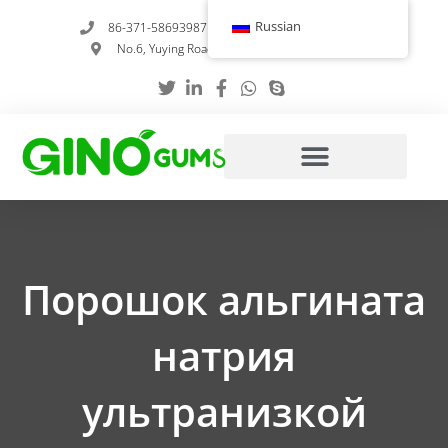
Перейти
Russian
86-371-58693987
info@gumstabilizer.com
к
No.6, Yuying Road, Чжэнчжоу, Хэнань, Китай
содержимому
Порошок альгината
натрия
ультранизкой