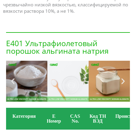
чрезвычайно низкой вязкостью, классифицируемой по
вязкости раствора 10%, а не 1%.
E401 Ультрафиолетовый
порошок альгината натрия
Категория
E
CAS
Код ТН
Происхо
Номер
No.
ВЭД