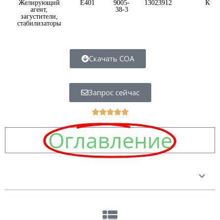
Желирующий
E401
9005-
13023912
Кита
агент,
38-3
загустители,
стабилизаторы
Скачать COA
Запрос сейчас
Noté





5
Оглавление
sur
5