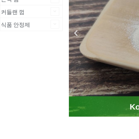
커들랜 껌
식품 안정제