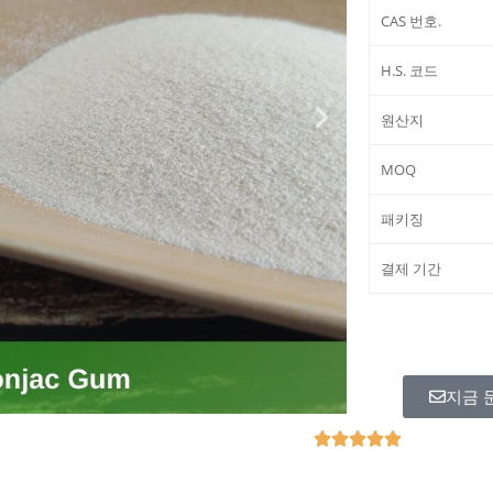
CAS 번호.
H.S. 코드
원산지
MOQ
패키징
결제 기간
지금 
R





a
t