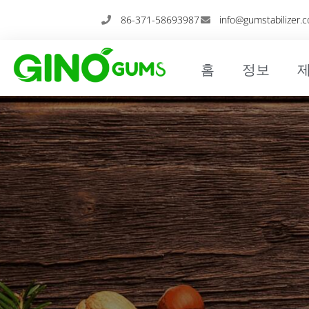
콘
86-371-58693987
info@gumstabilizer.
텐
츠
로
홈
정보
건
너
뛰
기