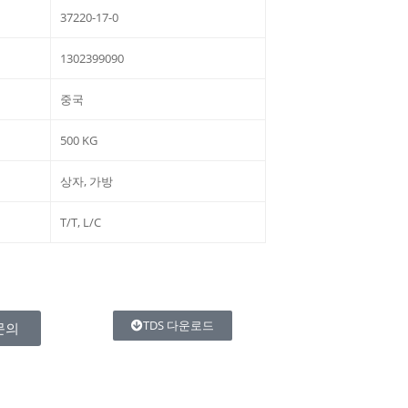
37220-17-0
1302399090
중국
500 KG
상자, 가방
T/T, L/C
TDS 다운로드
문의