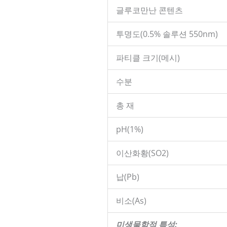
글루코만난 콘텐츠
투명도(0.5% 솔루션 550nm)
파티클 크기(메시)
수분
총 재
pH(1%)
이산화황(SO2)
납(Pb)
비소(As)
미생물학적 특성: