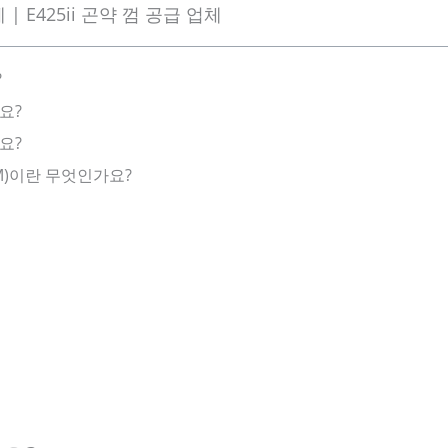
 | E425ii 곤약 껌 공급 업체
e
d
5
?
o
요?
u
요?
t
o
M)이란 무엇인가요?
f
5