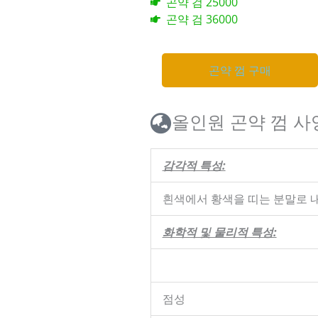
곤약 검 25000
곤약 검 36000
곤약 껌 구매
곤약 껌 구매
올인원 곤약 껌 사
감각적 특성:
흰색에서 황색을 띠는 분말로 
화학적 및 물리적 특성:
점성