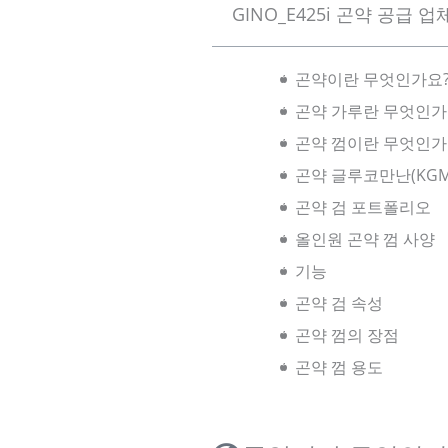
GINO_E425i 곤약 공급 업체
곤약이란 무엇인가요
곤약 가루란 무엇인가
곤약 껌이란 무엇인가
곤약 글루코만난(KG
곤약 검 포트폴리오
올인원 곤약 껌 사양
기능
곤약 검 속성
곤약 껌의 장점
곤약 껌 용도