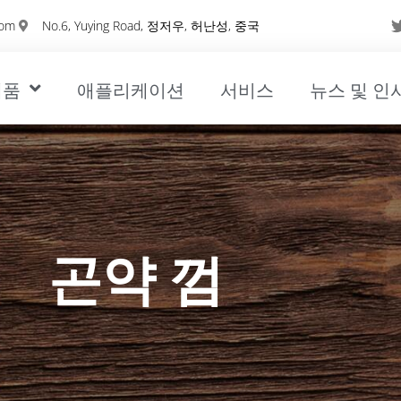
com
No.6, Yuying Road, 정저우, 허난성, 중국
제품
애플리케이션
서비스
뉴스 및 인
곤약 껌