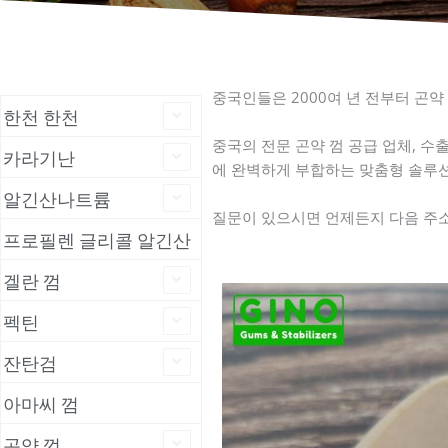
E425 곤약 껌 공급 업체 | 중국의 더 나은 곤약 공급 업체
중국인들은 2000여 년 전부터 곤
한천 한천
중국의 전문 곤약 껌 공급 업체, 수
카라기난
에 완벽하게 부합하는 맞춤형 솔루션
알긴산나트륨
질문이 있으시면 언제든지 다음 주
프로필렌 글리콜 알긴산
겔란 껌
펙틴
잔탄검
아마씨 껌
곤약 껌