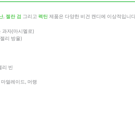
난
,
젤란 검
그리고
펙틴
제품은 다양한 비건 캔디에 이상적입니다
 과자(마시멜로)
 젤리 방울)
젤리 빈
, 마멀레이드, 머랭