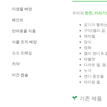
미생물 배양
우리의
한천
,
카라기
페인트
공기가 통하는
구미(젤리 곰,
반려동물 식품
캐러멜
식물 조직 배양
장식
영화
소스 드레싱
젤리 캔디 & 
태블릿
치약
디저트 젤, 잼
누가
비건 캡슐
캔디 충전물
파이핑 젤
기존 제품