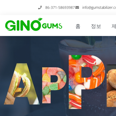
콘
86-371-58693987
info@gumstabilizer.
텐
츠
로
홈
정보
건
너
뛰
기