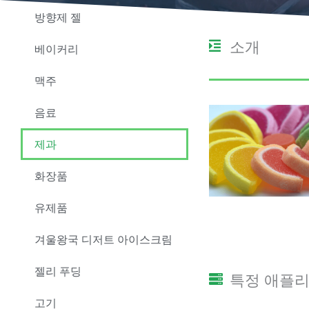
방향제 젤
소개
베이커리
맥주
음료
제과
화장품
유제품
겨울왕국 디저트 아이스크림
젤리 푸딩
특정 애플
고기