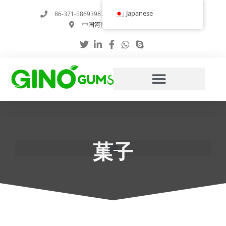
内
Japanese
86-371-58693987
info@gumstabilizer.com
容
中国河南省鄭州市玉英路6号
を
ス
キ
ッ
プ
菓子