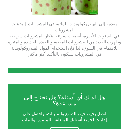
مقدمة إلى الهيدروكولويدات المائية في المشروبات | مثبتات
المشروبات
في السنوات الأخيرة، أصبحت سرعة ابتكار المشروبات سريعة،
وظهرت العديد من المشروبات المغذية واللذيذة الجديدة والمثيرة
للاهتمام في السوق، لذا فإن استخدام المواد الهيدروكولويدية
في المشروبات سيكون بالتأكيد أكثر فأكثر.
هل لديك أي أسئلة؟ هل تحتاج إلى
مساعدة؟
اتصل بجينو جينو للصمغ والمثبتات، واحصل على
إجابات لجميع أسئلتك المتعلقة بالملمس والثبات