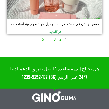
صمغ الزانثان في مستحضرات التجميل: فوائده وكيفية استخدامه
اقرأ المزيد "
5
...
3
2
1
هل تحتاج إلى مساعدة؟ اتصل بفريق الدعم لدينا
24/7 على الرقم (86) 177-5252-1239