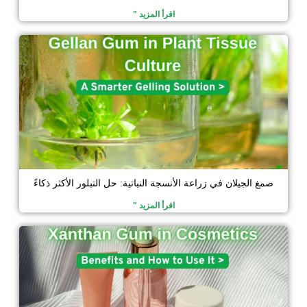
اقرأ المزيد "
صمغ الجيلان في زراعة الأنسجة النباتية: حل التبلور الأكثر ذكاءً
اقرأ المزيد "