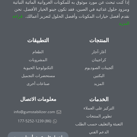
إذا كنت تبحث عن مورد موثوق به للمكونات الغروانية المائية النباتية
ومزود حلول غذائية في الصين، فقد تكون جينو الخيار الأفضل. نحن
نقدم أفضل خيارات المكونات وأفضل الحلول لتعزيز أعمالك.
قراءة
المزيد
المنتجات
التطبيقات
أغار-آجار
الطعام
كراجينان
المشروبات
ألجينات الصوديوم
التكنولوجيا الحيوية
البكتين
مستحضرات التجميل
المزيد
صناعات أخرى
الخدمات
معلومات الاتصال
التركيز على العملاء
info@gumstabilizer.com
تطوير المنتجات
(86) 177-5252-1239
التعبئة والتغليف حسب الطلب
الدعم الفني
احصل على عرض أسعار سريع