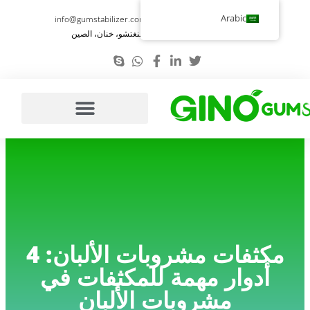
تخطي
Arabic
info@gumstabilizer.com
86-371-58693987
إلى
رقم 6، طريق يوينغ، تشنغتشو، خنان، الصين
المحتوى
مكثفات مشروبات الألبان: 4
أدوار مهمة للمكثفات في
مشروبات الألبان