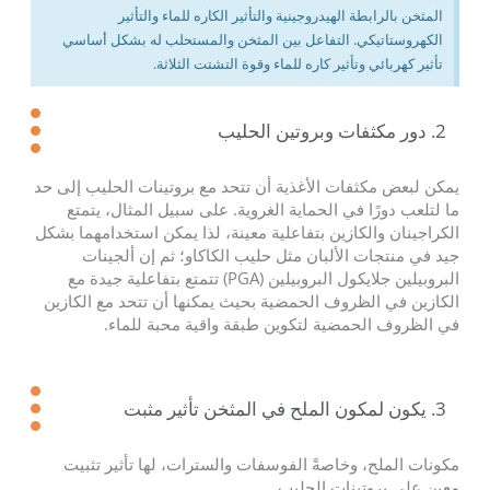
المثخن بالرابطة الهيدروجينية والتأثير الكاره للماء والتأثير
الكهروستاتيكي. التفاعل بين المثخن والمستحلب له بشكل أساسي
تأثير كهربائي وتأثير كاره للماء وقوة التشتت الثلاثة.
2. دور مكثفات وبروتين الحليب
يمكن لبعض مكثفات الأغذية أن تتحد مع بروتينات الحليب إلى حد
ما لتلعب دورًا في الحماية الغروية. على سبيل المثال، يتمتع
الكراجينان والكازين بتفاعلية معينة، لذا يمكن استخدامهما بشكل
جيد في منتجات الألبان مثل حليب الكاكاو؛ ثم إن ألجينات
البروبيلين جلايكول البروبيلين (PGA) تتمتع بتفاعلية جيدة مع
الكازين في الظروف الحمضية بحيث يمكنها أن تتحد مع الكازين
في الظروف الحمضية لتكوين طبقة واقية محبة للماء.
3. يكون لمكون الملح في المثخن تأثير مثبت
مكونات الملح، وخاصةً الفوسفات والسترات، لها تأثير تثبيت
معين على بروتينات الحليب.