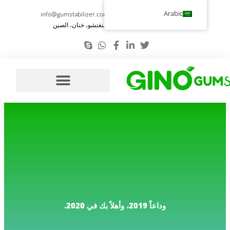
تخطي
Arabic
info@gumstabilizer.com
86-371-58693987
إلى
رقم 6، طريق يوينغ، تشنغتشو، خنان، الصين
المحتوى
وداعاً 2019، وأهلاً بك في 2020.