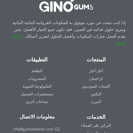
إذا كنت تبحث عن مورد موثوق به للمكونات الغروانية المائية النباتية
ومزود حلول غذائية في الصين، فقد تكون جينو الخيار الأفضل. نحن
نقدم أفضل خيارات المكونات وأفضل الحلول لتعزيز أعمالك.
قراءة
المزيد
المنتجات
التطبيقات
أغار-آجار
الطعام
كراجينان
المشروبات
ألجينات الصوديوم
التكنولوجيا الحيوية
البكتين
مستحضرات التجميل
المزيد
صناعات أخرى
الخدمات
معلومات الاتصال
التركيز على العملاء
info@gumstabilizer.com