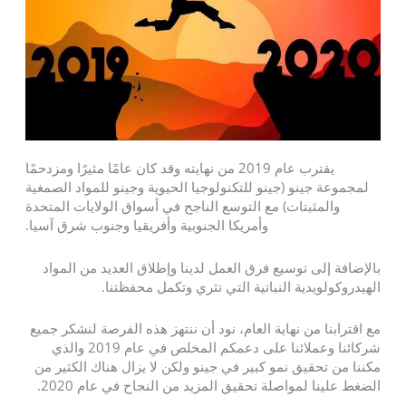
يقترب عام 2019 من نهايته وقد كان عامًا مثيرًا ومزدحمًا
لمجموعة جينو (جينو للتكنولوجيا الحيوية وجينو للمواد الصمغية
والمثبتات) مع التوسع الناجح في أسواق الولايات المتحدة
وأمريكا الجنوبية وأفريقيا وجنوب شرق آسيا.
بالإضافة إلى توسيع فرق العمل لدينا وإطلاق العديد من المواد
الهيدروكولويدية النباتية التي تثري وتكمل محفظتنا.
مع اقترابنا من نهاية العام، نود أن ننتهز هذه الفرصة لنشكر جميع
شركائنا وعملائنا على دعمكم المخلص في عام 2019 والذي
مكننا من تحقيق نمو كبير في جينو ولكن لا يزال هناك الكثير من
الضغط علينا لمواصلة تحقيق المزيد من النجاح في عام 2020.