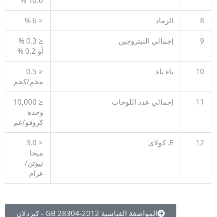
8
الرماد
≤ 6 %
9
إجمالي النيتروجين
≤ 0.3 %
أو 0.2 %
10
باء باء
≤ 0.5
مجم/كجم
11
إجمالي عدد اللوحات
≤ 10,000
وحدة
كروفو/غم
12
E. كولاي
< 3.0
ميجا
نيوتن/
غرام
المواصفة القياسية GB 28304-2012 - كيردلان