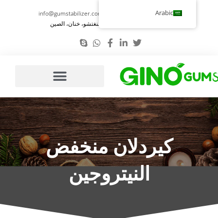
تخطي
Arabic
info@gumstabilizer.com
86-371-58693987
إلى
رقم 6، طريق يوينغ، تشنغتشو، خنان، الصين
المحتوى
كيردلان منخفض
النيتروجين