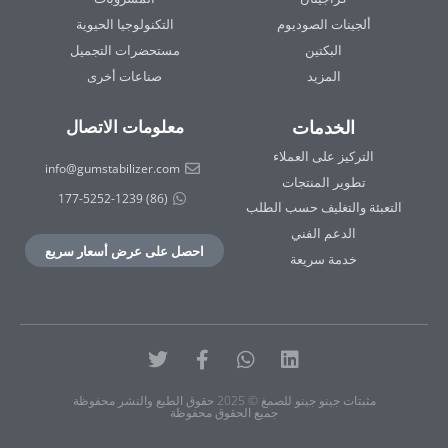
ألجينات الصوديوم
التكنولوجيا الحيوية
البكتين
مستحضرات التجميل
المزيد
صناعات أخرى
الخدمات
معلومات الاتصال
التركيز على العملاء
info@gumstabilizer.com
تطوير المنتجات
(86) 177-5252-1239
التعبئة والتغليف حسب الطلب
الدعم الفني
احصل على عرض أسعار سريع
خدمة سريعة
لينكد
واتس
فيسبوك-
تويتر
إن
آب
ف
مثبتات جينو جينو للصمغ © 2025 حقوق الطبع والنشر محفوظة
جميع الحقوق محفوظة