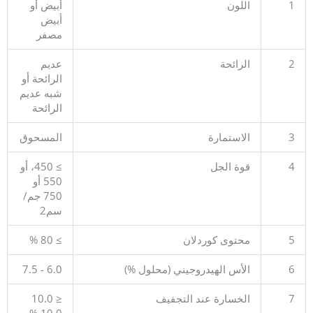
1
اللون
أبيض أو
أبيض
مصفر
2
الرائحة
عديم
الرائحة أو
شبه عديم
الرائحة
3
الاستمارة
المسحوق
4
قوة الجل
≥ 450، أو
550 أو
750 جم/
سم2
5
محتوى كوردلان
≥ 80 %
6
الأس الهيدروجيني (محلول %)
6.0 - 7.5
7
الخسارة عند التجفيف
≤ 10.0
10.0 %