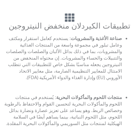
تطبيقات الكيردلان منخفض النيتروجين
صناعة الأغذية والمشروبات
: يستخدم كعامل استقرار ومكثف
وعامل تبلور في مجموعة واسعة من المنتجات الغذائية
والمشروبات، بما في ذلك بدائل الألبان والصلصات والصلصات
والتتبيلات والحساء والمشروبات. إن محتواه المنخفض من
النيتروجين يجعله مناسبًا بشكل خاص للتطبيقات التي تتطلب
الامتثال للمعايير التنظيمية الصارمة، مثل معايير الاتحاد
الأوروبي (EU) وإدارة الغذاء والدواء الأمريكية (FDA).
منتجات اللحوم والمأكولات البحرية
: يُستخدم في منتجات
اللحوم والمأكولات البحرية لتحسين القوام والاحتفاظ بالرطوبة
وخصائص الربط. وهو يساعد على تعزيز عصارة ونضارة بدائل
اللحوم، مثل اللحوم النباتية، بينما يساهم أيضًا في السلامة
الهيكلية لمنتجات مثل السوريمي والمأكولات البحرية المقلدة.