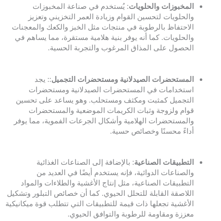
المخبوزات والحلويات
: يُستخدم في صناعة المخبوزات
والحلويات لتحسين القوام وزيادة العمر التخزيني وتعزيز
الاحتفاظ بالرطوبة في منتجات مثل الخبز والكعك والمعجنات
والحلويات. كما أنه يوفر بنية هلامية مستقرة، مما يساهم في
الحصول على المذاق المرغوب والتجربة الحسية.
المستحضرات الصيدلانية ومستحضرات التجميل
:: يجد
استخدامات في المستحضرات الصيدلانية ومستحضرات
التجميل كمثبت ومكثف ومستحلب. وهو يساعد على تحسين
قوام ولزوجة وثبات الكريمات الموضعية والمستحضرات
والمستحضرات الهلامية وأشكال الجرعات الفموية، مما يوفر
أداءً محسنًا وخصائص حسية.
التطبيقات الصناعية
: بالإضافة إلى الصناعات الغذائية
والصناعات الدوائية، فإنه يستخدم أيضًا في العديد من
التطبيقات الصناعية، مثل إنتاج الأغشية والطلاءات والمواد
اللاصقة القابلة للتحلل الحيوي. كما أن خصائص التبلور وتشكيل
الأغشية تجعلها ذات قيمة للتطبيقات التي تتطلب قوة ميكانيكية
معززة ومقاومة للرطوبة والتوافق الحيوي.