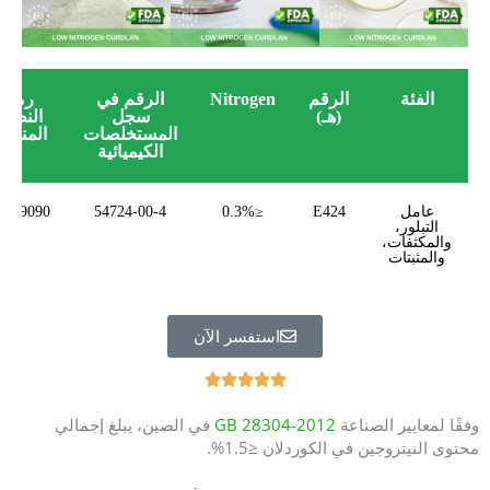
الفئة
الرقم
Nitrogen
الرقم في
رمز
(هـ)
سجل
النظام
المستخلصات
المنسق
الكيميائية
عامل
E424
≤0.3%
54724-00-4
9139090
التبلور،
والمكثفات،
والمثبتات
استفسر الآن
W





a
وفقًا لمعايير الصناعة
GB 28304-2012
في الصين، يبلغ إجمالي
a
محتوى النيتروجين في الكوردلان ≤1.5%.
r
d