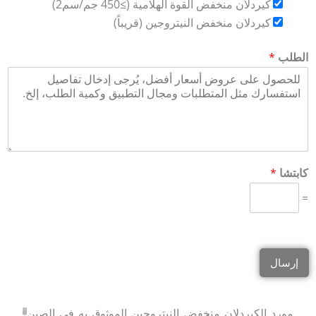
كيردلان منخفض القوة الهلامية (≥450 جم/سم2)
كيردلان منخفض النيتروجين (قريباً)
الطلب
*
كابتشا
*
=
إرسال
مورد الكيردلان منخفض النيتروجين الموثوق به في الصين!!!