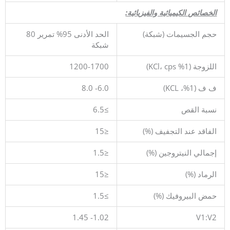
الخصائص الكيميائية والفيزيائية:
حجم الجسيمات (شبكة)
الحد الأدنى 95% تمرير 80
شبكة
اللزوجة (1% KCl، cps)
1200-1700
ف ف (1%، KCL)
6.0- 8.0
نسبة القص
≥6.5
الفاقد عند التجفيف (%)
≤15
إجمالي النيتروجين (%)
≤1.5
الرماد (%)
≤15
حمض البيروفيك (%)
≥1.5
1.02- 1.45
V1:V2