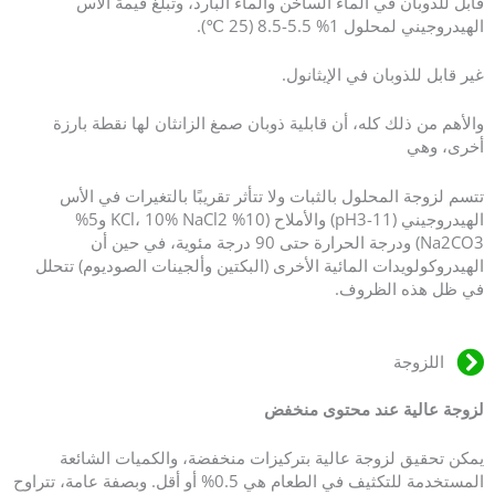
قابل للذوبان في الماء الساخن والماء البارد، وتبلغ قيمة الأس
الهيدروجيني لمحلول 1% 5.5-8.5 (25 ℃).
غير قابل للذوبان في الإيثانول.
والأهم من ذلك كله، أن قابلية ذوبان صمغ الزانثان لها نقطة بارزة
أخرى، وهي
تتسم لزوجة المحلول بالثبات ولا تتأثر تقريبًا بالتغيرات في الأس
الهيدروجيني (pH3-11) والأملاح (10% KCl، 10% NaCl2 و5%
Na2CO3) ودرجة الحرارة حتى 90 درجة مئوية، في حين أن
الهيدروكولويدات المائية الأخرى (البكتين وألجينات الصوديوم) تتحلل
في ظل هذه الظروف.
اللزوجة
لزوجة عالية عند محتوى منخفض
يمكن تحقيق لزوجة عالية بتركيزات منخفضة، والكميات الشائعة
المستخدمة للتكثيف في الطعام هي 0.5% أو أقل. وبصفة عامة، تتراوح