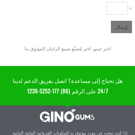
=
إرسال
اختر جينو، اختر مُصنِّع صمغ الزانثان الموثوق به!
E415: صمغ ممتاز - مورد صمغ الزانثان في الصين
هل تحتاج إلى مساعدة؟ اتصل بفريق الدعم لدينا
24/7 على الرقم (86) 177-5252-1239
إذا كنت تبحث عن مورد موثوق به للمكونات الغروانية المائية النباتية