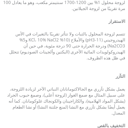
لزوجة محلول 1% بين 1200-1700 سنتيمتر مكعب، وهو ما يعادل 100
مرة تقريبًا من لزوجة الجيلاتين.
الاستقرار
تتسم لزوجة المحلول بالثبات ولا تتأثر تقريبًا بالتغيرات في الأس
الهيدروجيني (pH3-11) والأملاح (10% KCl، 10% NaCl2 و5%
Na2CO3) ودرجة الحرارة حتى 90 درجة مئوية، في حين أن
الهيدروكولويدات المائية الأخرى (البكتين وألجينات الصوديوم) تتحلل
في ظل هذه الظروف.
التآزر
يعمل بشكل تآزري مع الجالاكتومانانان النباتي الآخر لزيادة اللزوجة،
على سبيل المثال مع صمغ الغوار (لزوجة أعلى)، وصمغ حبوب الجراد
(يشكل المواد الهلامية)، والكاراجينان والكونجاك غلوكومانان. كما أنه
يعمل أيضًا بشكل تآزري مع النشا (لمنع جلتنة النشا) أو نشا الطعام
المعدل.
التخفيف بالقص