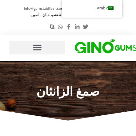
تخطي
Arabic
info@gumstabilizer.com
86-371-58693987
إلى
رقم 6، طريق يوينغ، تشنغتشو، خنان، الصين
المحتوى
صمغ الزانثان