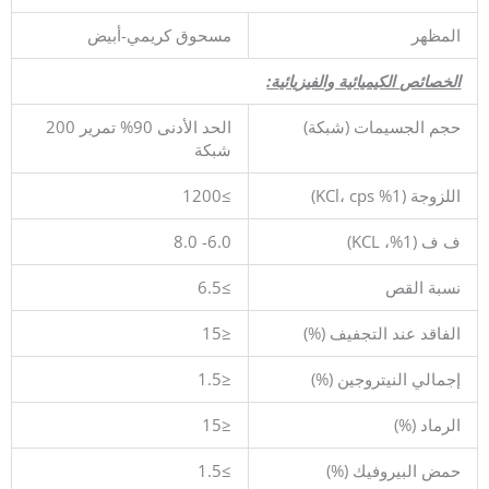
المظهر
مسحوق كريمي-أبيض
الخصائص الكيميائية والفيزيائية:
حجم الجسيمات (شبكة)
الحد الأدنى 90% تمرير 200
شبكة
اللزوجة (1% KCl، cps)
≥1200
ف ف (1%، KCL)
6.0- 8.0
نسبة القص
≥6.5
الفاقد عند التجفيف (%)
≤15
إجمالي النيتروجين (%)
≤1.5
الرماد (%)
≤15
حمض البيروفيك (%)
≥1.5