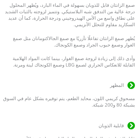
صمغ الزانثان قابل للذوبان بسهولة في الماء البارد، ويُظهر المحلول
درجة عالية من التدفق شبه البلاستيكي. وتتميز لزوجته بالثبات الشديد
على نطاق واسع من الأس الهيدروجيني ودرجة الحرارة، كما أن عديد
السكاريد مقاوم للتحلل الأنزيمي.
يُظهر صمغ الزانثان تفاعلًا تآزريًا مع صمغ الجالاكتومانان مثل صمغ
الغوار وصمغ حبوب الجراد وصمغ الكونجاك.
وأدى ذلك إلى زيادة لزوجة صمغ الغوار، بينما كانت المواد الهلامية
القابلة للانعكاس الحراري لصمغ LBG وصمغ الكونجاك لينة ومرنة.
المظهر
مسحوق كريمي اللون، محايد الطعم، يتم توفيره بشكل عام في السوق
بشبكة 80 و200 شبكة.
قابلية الذوبان