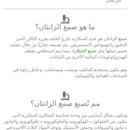
а
5
і
ما هو صمغ الزانثان؟
з
5
صمغ الزانثان هو عديد السكاريد خارج الخلية يفرزه الكائن الحي
الدقيق زانثوموناس كامبستريس. يتم تصنيعه تجاريًا من خلال عملية
تخمير (مثلها مثل
صمغ الجيلان
)، بينما يتم استخلاص معظم
الهيدروكولويدات المائية الأخرى من النباتات.
وهو مكون يستخدم كمكثف، ومثبت، ومستحلب، وعامل رغوة في
الصناعات الغذائية والكيميائية.
مم تُصنع صمغ الزانثان؟
ويتكون بشكل أساسي من وحدة خماسية السكاريد المتكررة التي
تتكون من الجلوكوز د-غلوكورونيد والجلوكورونيد د-غلوكورونيد والمانوز
د-مانوز والبيروفات وحمض الأسيتيك. وتوجد المواد الثلاث الأخيرة في