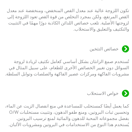
تكون اللزوجة عالية عند معدل القص المنخفض، ومنخفضة عند معدل
القص المرتفع، ولكن بمجرد التخلص من قوة القص تعود اللزوجة إلى
لزوجتها الأصلية. تلعب خصائص اللدائن الكاذبة دورًا مهمًا في التثبيت
والتكثيف والتعليق والاستحلاب.
خصائص التثخين
تُستخدم صمغ الزانثان بشكل أساسي كعامل تكثيف لزيادة لزوجة
السوائل دون تغيير الخصائص الأخرى للطعام، على سبيل المثال في
مشروبات الفاكهة ومركزات عصير الفاكهة والصلصات وتوابل السلطة.
خواص الاستحلاب
كما يعمل أيضًا كمستحلب للمساعدة في منع انفصال الزيت عن الماء،
وتحسين ثبات البروتين، ومنع طفو الدهون، وتثبيت مستحلبات O/W
بفضل مجموعاته المحبة للدهون والمائية لمنع ترسيب البروتين.
يُستخدم هذا النوع من الاستخدامات في البروتين ومشروبات الألبان.