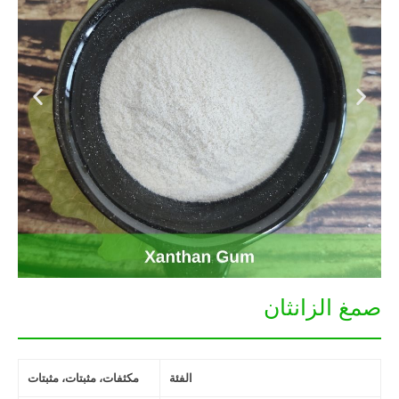
صمغ الزانثان
الفئة
مكثفات، مثبتات، مثبتات