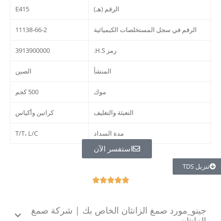
الرقم (هـ)
E415
الرقم في سجل المستخلصات الكيميائية
11138-66-2
رمز H.S.
3913900000
المنشأ
الصين
موك
500 كجم
التعبئة والتغليف
كراتين وأكياس
مدة السداد
T/T، L/C
استفسر الآن
تنزيل TDS
О





ц
і
جينو_مورد صمغ الزانثان الخاص بك | شركة صمغ
н
الزانثان
к