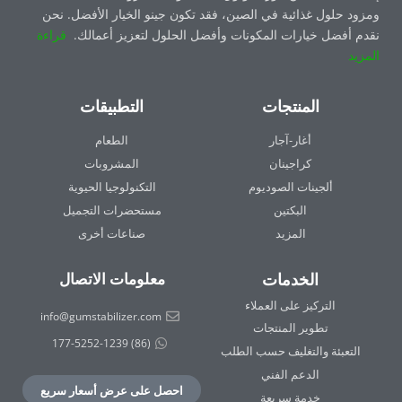
ومزود حلول غذائية في الصين، فقد تكون جينو الخيار الأفضل. نحن
نقدم أفضل خيارات المكونات وأفضل الحلول لتعزيز أعمالك.
قراءة
المزيد
المنتجات
التطبيقات
أغار-آجار
الطعام
كراجينان
المشروبات
ألجينات الصوديوم
التكنولوجيا الحيوية
البكتين
مستحضرات التجميل
المزيد
صناعات أخرى
الخدمات
معلومات الاتصال
التركيز على العملاء
info@gumstabilizer.com
تطوير المنتجات
(86) 177-5252-1239
التعبئة والتغليف حسب الطلب
الدعم الفني
احصل على عرض أسعار سريع
خدمة سريعة