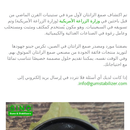
E415: صمغ ممتاز - مورد صمغ الزانثان في الصين
تم اكتشاف صمغ الزانثان لأول مرة في ستينيات القرن الماضي من
قبل باحثين في
وزارة الزراعة الأمريكية
(وزارة الزراعة الأمريكية) وتم
تسويقه في السبعينيات. وهو مكون يُستخدم كمكثف ومثبت ومستحلب
وعامل رغوة في الصناعات الغذائية والكيميائية.
بصفتنا مورد ومصدر صمغ الزانثان في الصين، تكرس جينو جهودها
لتوريد منتجات فائقة الجودة من مصنعي صمغ الزانثان الموثوق بهم.
وفي الوقت نفسه، يمكننا تقديم حلول مصممة خصيصًا تتناسب تمامًا
مع احتياجاتك.
إذا كانت لديك أي أسئلة فلا تتردد في إرسال بريد إلكتروني إلى
.
info@gumstabilizer.com