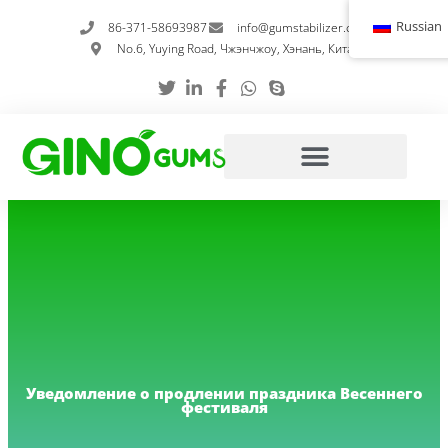
Перейти
Russian
86-371-58693987
info@gumstabilizer.com
к
No.6, Yuying Road, Чжэнчжоу, Хэнань, Китай
содержимому
Уведомление о продлении праздника Весеннего
фестиваля