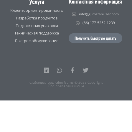
Услуги
Контактная информация
Клиентоориентированность
info@gumstabilizer.com
Разработка продуктов
(86) 177-5252-1239
Подгонянная упаковка
Техническая поддержка
Получить быструю цитату
Быстрое обслуживание
Linkedin
Whatsapp
Facebook-
Twitter
f
Стабилизаторы Gino Gums © 2025 Copyright
Все права защищены
Политика конфиденциальности
|
Условия предоставления услуг
|
Карта сайта