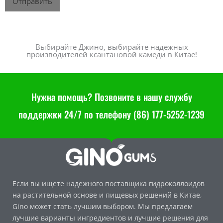
Отправить
Самая продаваемая ксантановая камедь 80 меш - Производители ксантановой камеди в Китае
Выбирайте Джино, выбирайте надежных
производителей ксантановой камеди в Китае!
Нужна помощь? Позвоните в нашу службу
поддержки 24/7 по телефону (86) 177-5252-1239
Если вы ищете надежного поставщика гидроколлоидов
на растительной основе и пищевых решений в Китае,
Gino может стать лучшим выбором. Мы предлагаем
лучшие варианты ингредиентов и лучшие решения для