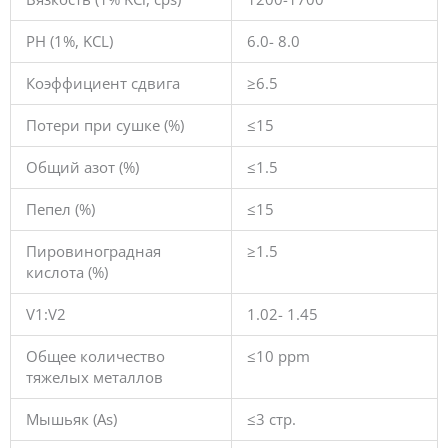
PH (1%, KCL)
6.0- 8.0
Коэффициент сдвига
≥6.5
Потери при сушке (%)
≤15
Общий азот (%)
≤1.5
Пепел (%)
≤15
Пировиноградная
≥1.5
кислота (%)
V1:V2
1.02- 1.45
Общее количество
≤10 ppm
тяжелых металлов
Мышьяк (As)
≤3 стр.