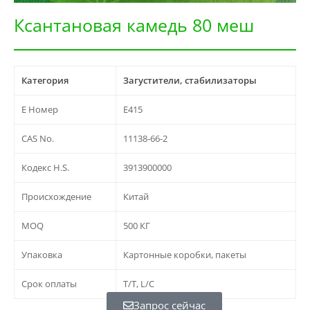
Ксантановая камедь 80 меш
Категория
Загустители, стабилизаторы
E Номер
E415
CAS No.
11138-66-2
Кодекс H.S.
3913900000
Происхождение
Китай
MOQ
500 КГ
Упаковка
Картонные коробки, пакеты
Срок оплаты
T/T, L/C
Запрос сейчас