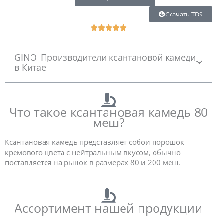
Скачать TDS
R





a
t
GINO_Производители ксантановой камеди
e
в Китае
d
5
o
u
Что такое ксантановая камедь 80
t
меш?
o
f
5
Ксантановая камедь представляет собой порошок
кремового цвета с нейтральным вкусом, обычно
поставляется на рынок в размерах 80 и 200 меш.
Ассортимент нашей продукции