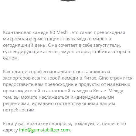
Самая продаваемая ксантановая камедь 80 меш - Производители ксантановой камеди в Китае
Ксантановая камедь 80 Mesh - это самая превосходная
микробная ферментационная камедь в мире на
сегодняшний день. Она сочетает в себе загустители,
суспендирующие агенты, эмульгаторы, стабилизаторы в
одном.
Как один из профессиональных поставщиков и
экспортеров ксантановой камеди в Китае, Gino стремится
предоставить вам превосходные продукты от надежных
производителей ксантановой камеди в Китае. Между
тем, вы можете наслаждаться индивидуальными
решениями, идеально соответствующими вашим
потребностям.
Если у вас возникнут вопросы, пожалуйста, пишите по
адресу
info@gumstabilizer.com
.