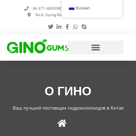
Перейти
Russian
86-371-58693987
info@gumstabilizer.com
к
No.6, Yuying Road, Чжэнчжоу, Хэнань, Китай
содержимому
О ГИНО
Ваш лучший поставщик гидроколлоидов в Китае