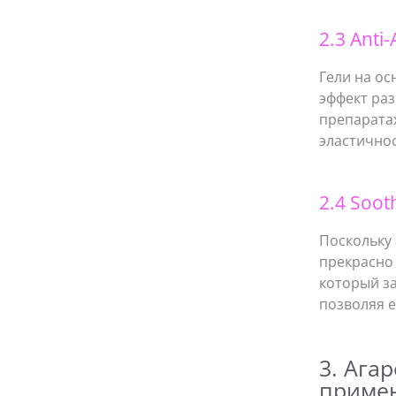
2.3 Anti
Гели на ос
эффект ра
препарата
эластично
2.4 Soot
Поскольку 
прекрасно 
который з
позволяя 
3. Ага
примен