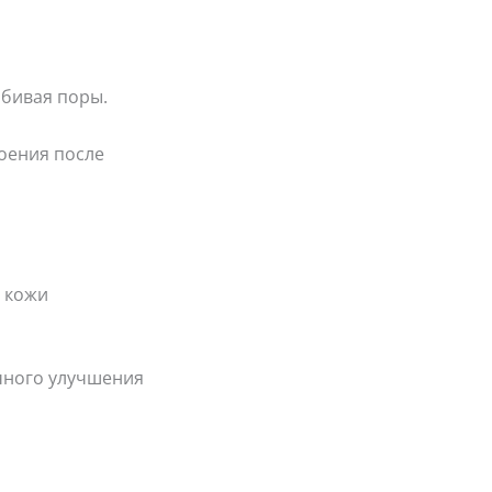
абивая поры.
оения после
 кожи
чного улучшения