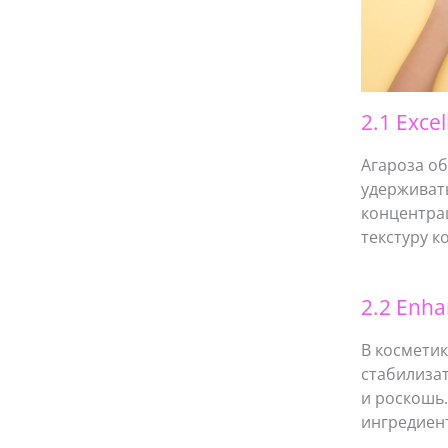
2.1 Exce
Агароза об
удерживать
концентрац
текстуру к
2.2 Enha
В косметик
стабилизат
и роскошь.
ингредиен