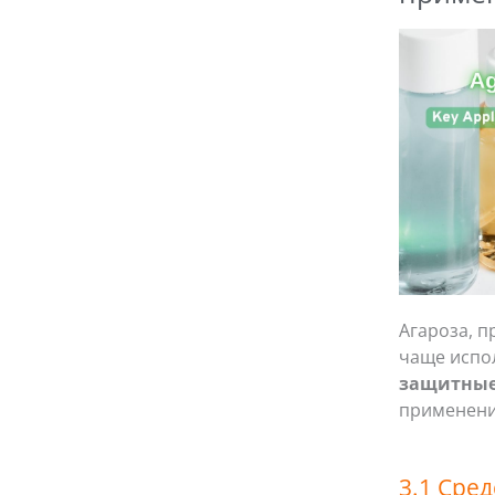
Агароза, п
чаще испо
защитные
применени
3.1 Сред