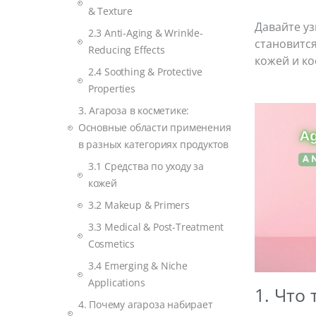
& Texture
Давайте уз
2.3 Anti-Aging & Wrinkle-
становится
Reducing Effects
кожей и ко
2.4 Soothing & Protective
Properties
3. Агароза в косметике:
Основные области применения
в разных категориях продуктов
3.1 Средства по уходу за
кожей
3.2 Makeup & Primers
3.3 Medical & Post-Treatment
Cosmetics
3.4 Emerging & Niche
Applications
1. Что 
4. Почему агароза набирает