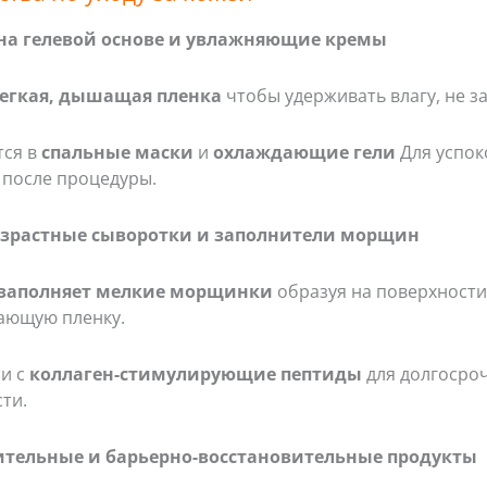
 на гелевой основе и увлажняющие кремы
егкая, дышащая пленка
чтобы удерживать влагу, не з
тся в
спальные маски
и
охлаждающие гели
Для успок
 после процедуры.
озрастные сыворотки и заполнители морщин
заполняет мелкие морщинки
образуя на поверхности
ающую пленку.
ии с
коллаген-стимулирующие пептиды
для долгосро
ти.
вительные и барьерно-восстановительные продукты