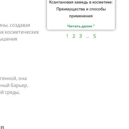
Ксантановая камедь в косметике:
Преимущества и способы
применения
ины, создавая
Читать далее "
ых косметических
1
2
3
...
5
вышения
генной, она
тный барьер,
й среды,
ов