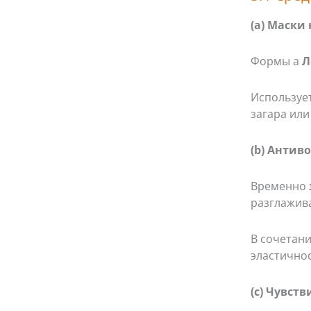
(a) Маски
Формы а
Л
Используе
загара или
(b) Антив
Временно
разглажив
В сочетан
эластичнос
(c) Чувст