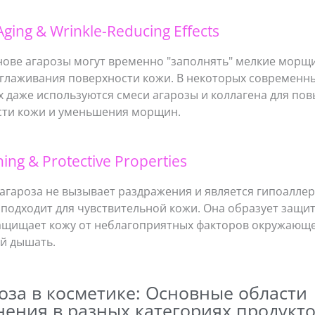
-Aging & Wrinkle-Reducing Effects
нове агарозы могут временно "заполнять" мелкие морщ
зглаживания поверхности кожи. В некоторых современн
х даже используются смеси агарозы и коллагена для по
сти кожи и уменьшения морщин.
hing & Protective Properties
агароза не вызывает раздражения и является гипоаллер
подходит для чувствительной кожи. Она образует защи
ащищает кожу от неблагоприятных факторов окружающе
ей дышать.
роза в косметике: Основные области
ения в разных категориях продукт