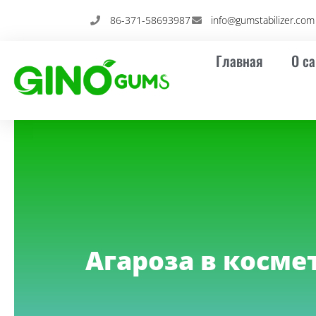
Перейти
86-371-58693987
info@gumstabilizer.com
к
содержимому
Главная
О са
Агароза в косме