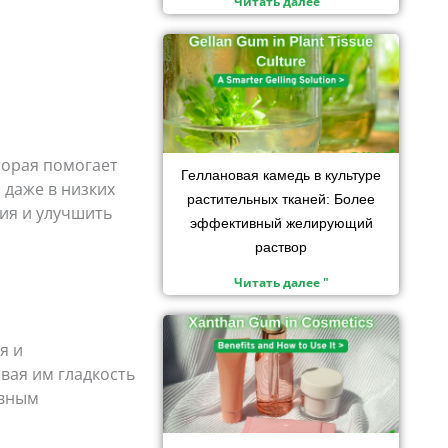
Читать далее "
торая помогает
Геллановая камедь в культуре
 даже в низких
растительных тканей: Более
ия и улучшить
эффективный желирующий
раствор
Читать далее "
я и
вая им гладкость
ивным