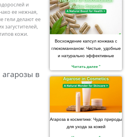
водорослей и
нако ее нежная,
 гели делают ее
х загустителей,
типов кожи.
Восхождение капсул конжака с
глюкоманнаном: Чистые, удобные
и натурально эффективные
Читать далее "
 агарозы в
Агароза в косметике: Чудо природы
для ухода за кожей