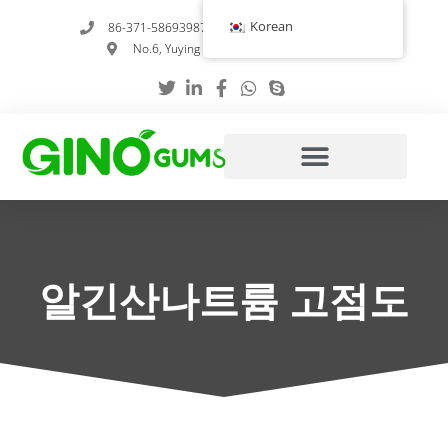
콘
Korean
86-371-58693987
info@gumstabilizer.com
텐
No.6, Yuying Road, 정저우, 허난성, 중국
츠
로
건
너
뛰
기
알긴산나트륨 고점도