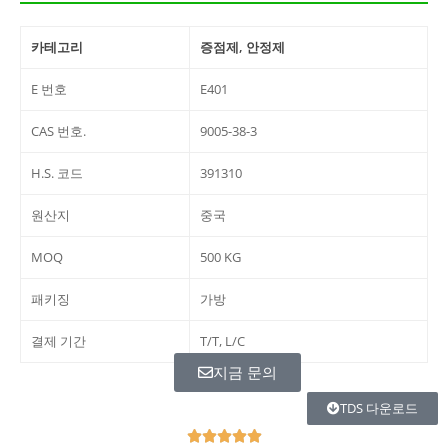
카테고리
증점제, 안정제
E 번호
E401
CAS 번호.
9005-38-3
H.S. 코드
391310
원산지
중국
MOQ
500 KG
패키징
가방
결제 기간
T/T, L/C
지금 문의
TDS 다운로드
R




