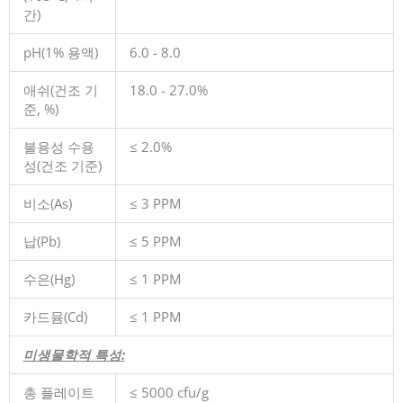
간)
pH(1% 용액)
6.0 - 8.0
애쉬(건조 기
18.0 - 27.0%
준, %)
불용성 수용
≤ 2.0%
성(건조 기준)
비소(As)
≤ 3 PPM
납(Pb)
≤ 5 PPM
수은(Hg)
≤ 1 PPM
카드뮴(Cd)
≤ 1 PPM
미생물학적 특성:
총 플레이트
≤ 5000 cfu/g