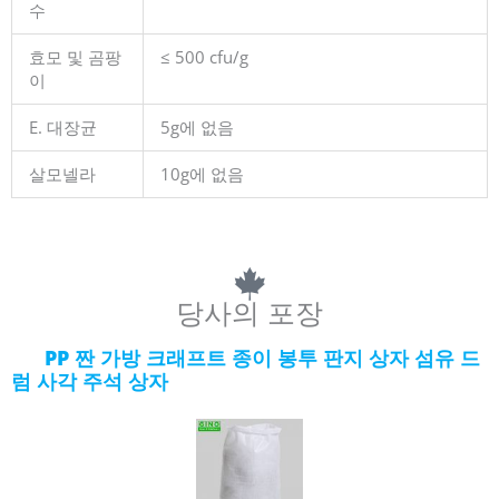
수
효모 및 곰팡
≤ 500 cfu/g
이
E. 대장균
5g에 없음
살모넬라
10g에 없음
당사의 포장
PP 짠 가방 크래프트 종이 봉투 판지 상자 섬유 드
럼 사각 주석 상자