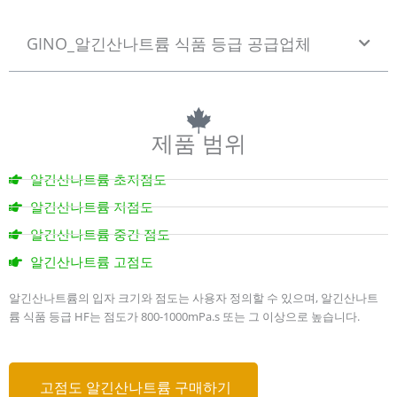
a
t
GINO_알긴산나트륨 식품 등급 공급업체
e
d
5
o
u
제품 범위
t
o
f
알긴산나트륨 초저점도
5
알긴산나트륨 저점도
알긴산나트륨 중간 점도
알긴산나트륨 고점도
알긴산나트륨의 입자 크기와 점도는 사용자 정의할 수 있으며, 알긴산나트
륨 식품 등급 HF는 점도가 800-1000mPa.s 또는 그 이상으로 높습니다.
고점도 알긴산나트륨 구매하기