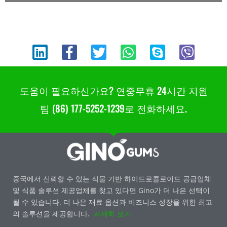
링
F
트
W
S
V
크
a
위
h
k
i
드
c
터
a
y
b
인
e
t
p
e
b
s
e
r
도움이 필요하신가요? 연중무휴 24시간 지원
o
a
o
p
팀 (86) 177-5252-1239로 전화하세요.
k
p
-
f
중국에서 신뢰할 수 있는 식물 기반 하이드로콜로이드 공급업체
및 식품 솔루션 제공업체를 찾고 있다면 Gino가 더 나은 선택이
될 수 있습니다. 더 나은 재료 옵션과 비즈니스 성장을 위한 최고
의 솔루션을 제공합니다.
자세히 보기