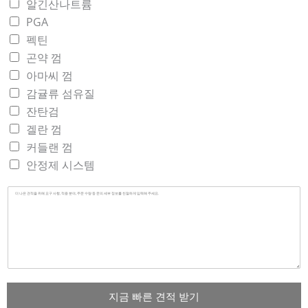
알긴산나트륨
PGA
펙틴
곤약 껌
아마씨 껌
감귤류 섬유질
잔탄검
겔란 껌
커들랜 껌
안정제 시스템
지금 빠른 견적 받기