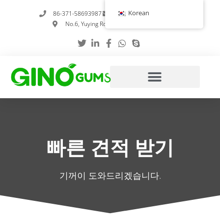
콘
Korean
86-371-58693987
info@gumstabilizer.com
텐
No.6, Yuying Road, 정저우, 허난성, 중국
츠
로
건
너
뛰
기
빠른 견적 받기
기꺼이 도와드리겠습니다.