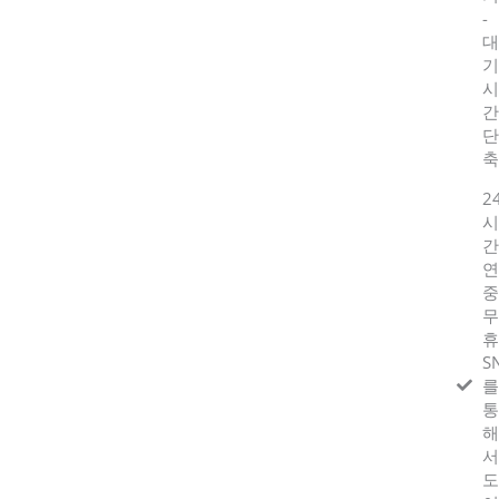
-
대
기
시
간
단
축
2
시
간
연
중
무
휴
S
를
통
해
서
도