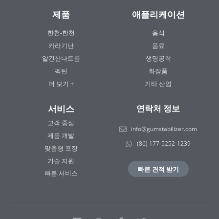
제품
애플리케이션
한천-한천
음식
카라기난
음료
알긴산나트륨
생명공학
펙틴
화장품
더 보기 +
기타 산업
서비스
연락처 정보
고객 중심
info@gumstabilizer.com
제품 개발
(86) 177-5252-1239
맞춤형 포장
기술 지원
빠른 견적 받기
빠른 서비스