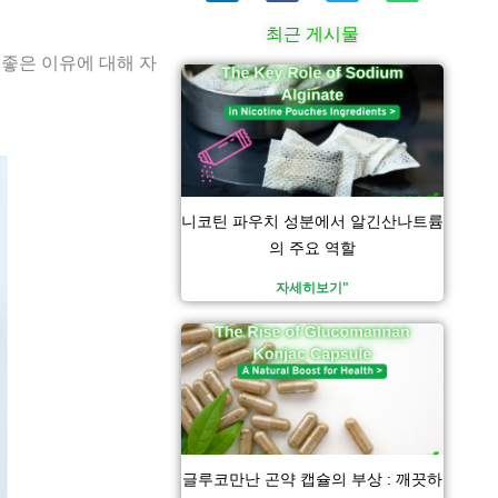
드
c
터
a
인
e
t
최근 게시물
b
s
o
a
 좋은 이유에 대해 자
페
페
o
페
페
p
k
p
이
이
이
이
지
지
지
지
니코틴 파우치 성분에서 알긴산나트륨
의 주요 역할
자세히보기"
글루코만난 곤약 캡슐의 부상 : 깨끗하