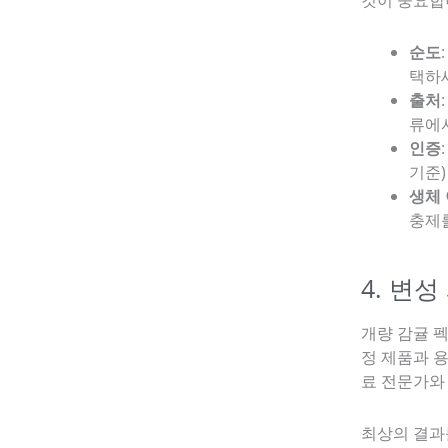
순도
택하
출처
류에
인증
기준)
생체
충제
4. 변
개량 감귤 
정 제품과 
료 전문가와
최상의 결과