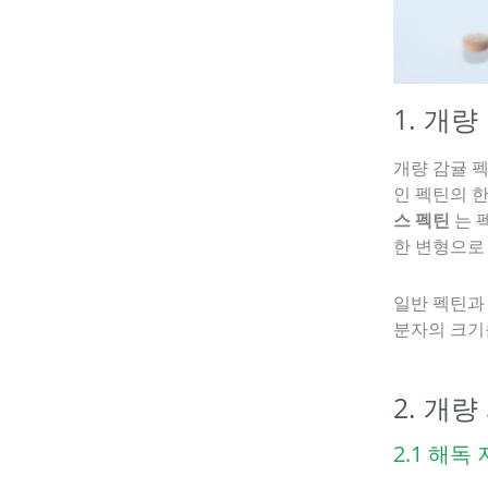
1. 개
개량 감귤 
인 펙틴의 
스 펙틴
는 
한 변형으로
일반 펙틴과
분자의 크기
2. 개
2.1 해독