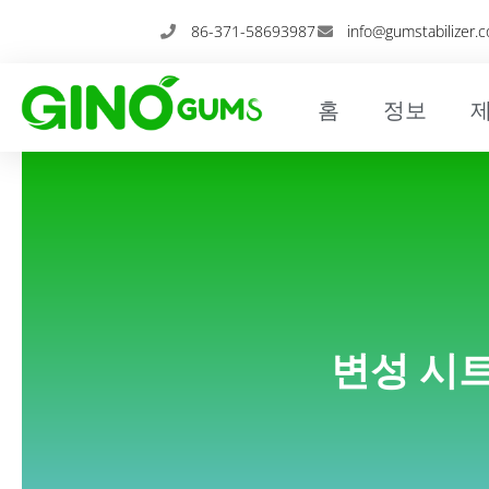
콘
86-371-58693987
info@gumstabilizer.
텐
츠
로
홈
정보
건
너
뛰
기
변성 시