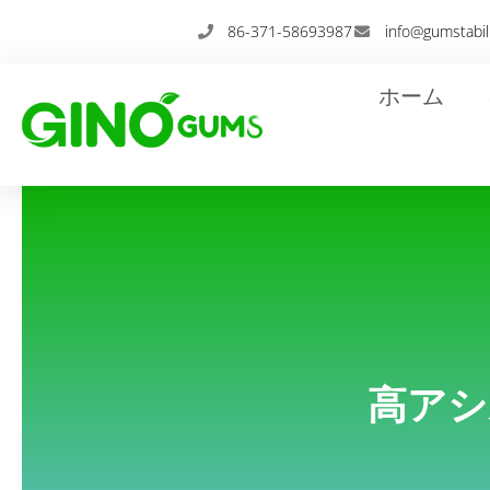
内
86-371-58693987
info@gumstabil
容
を
ホーム
ス
キ
ッ
プ
高アシ