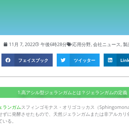
11月 7, 2022
午後6時28分
応用分野
,
会社ニュース
,
製
フェイスブック
ツイッター
Lin
1.高アシル型ジェランガムとは？ジェランガムの定義
ェランガム
スフィンゴモナス・オリゴコッカス（Sphingomonas o
せずに発酵させたもので、天然ジェランガムまたは非アルカリ
ている。