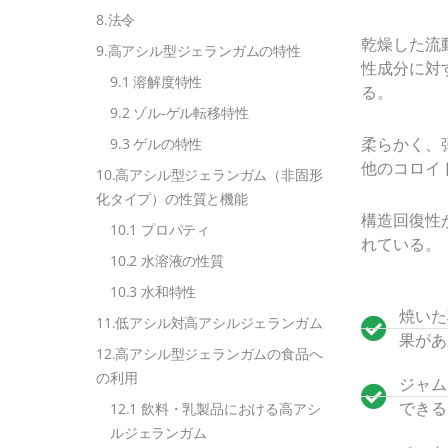
8.法令
乾燥した流
9.高アシル型ジェランガムの特性
性成分に対
9.1 溶解度特性
る。
9.2 ゾル-ゲル転移特性
柔らかく、
9.3 ゲルの特性
他のコロイ
10.高アシル型ジェランガム（非固形
化タイプ）の性質と機能
構造回復性
10.1 プロパティ
れている。
10.2 水溶液の性質
10.3 水和特性
焼いた
11.低アシル対高アシルジェランガム
果があ
12.高アシル型ジェランガムの食品へ
の利用
ジャム
できる
12.1 飲料・乳製品における高アシ
ルジェランガム