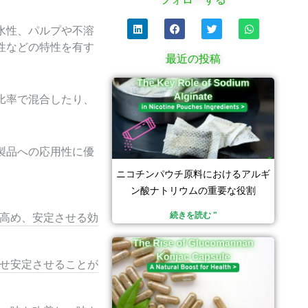
リ
フ
ツ
W
水性、パルプや不溶
ン
ェ
イ
h
ク
イ
ッ
a
性などの特性を有す
ト
ス
タ
t
最近の投稿
イ
ブ
ー
s
ン
ッ
a
ペ
ペ
ク
ペ
ペ
p
p
比率で混合したり、
ー
ー
ー
ー
。
ジ
ジ
ジ
ジ
製品への応用性に優
ニコチンパウチ原料におけるアルギ
ン酸ナトリウムの重要な役割
続きを読む "
高め、安定させる効
せ安定させることが