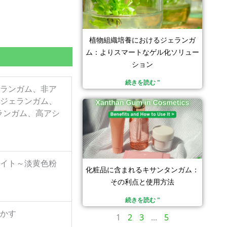
植物組織培養におけるジェランガ
ム：よりスマートなゲル化ソリュー
ション
続きを読む "
ランガム、非ア
ジェランガム、
ランガム、高アシ
イト～淡黄色粉
化粧品に含まれるキサンタンガム：
その利点と使用方法
続きを読む "
かす
1
2
3
...
5