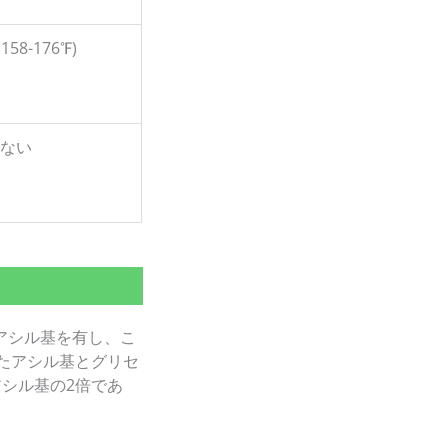
(158-176℉)
ない
のアシル基を有し、こ
たアシル基とグリセ
シル基の2倍であ