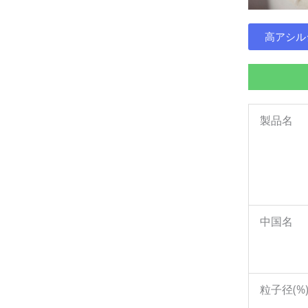
高アシル
製品名
中国名
粒子径(%