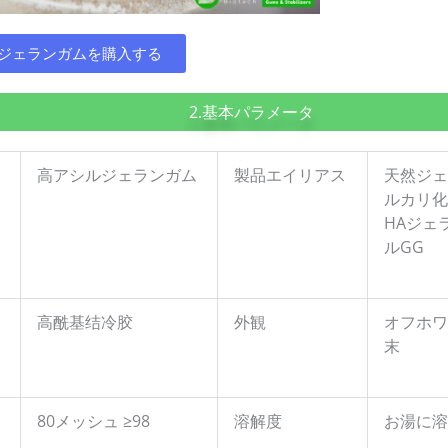
ジェランガムを購入する
2.基本パラメータ
高アシルジェランガム
製品エイリアス
天然ジェ
ルカリ化
HAジェ
ルGG
高酰基结冷胶
外観
オフホワ
末
)
80メッシュ ≥98
溶解度
お湯に溶