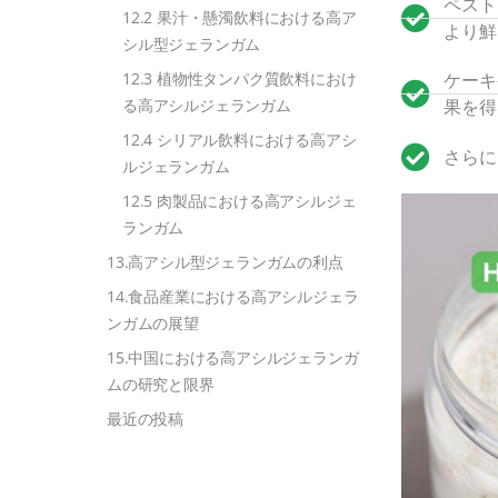
ペスト
12.2 果汁・懸濁飲料における高ア
より鮮
シル型ジェランガム
12.3 植物性タンパク質飲料におけ
ケーキ
る高アシルジェランガム
果を得
12.4 シリアル飲料における高アシ
さらに
ルジェランガム
12.5 肉製品における高アシルジェ
ランガム
13.高アシル型ジェランガムの利点
14.食品産業における高アシルジェラ
ンガムの展望
15.中国における高アシルジェランガ
ムの研究と限界
最近の投稿