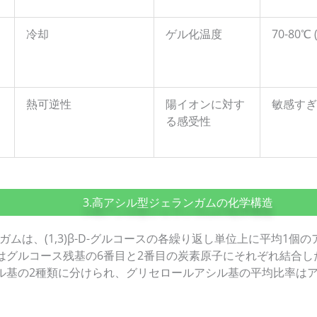
冷却
ゲル化温度
70-80℃ 
熱可逆性
陽イオンに対す
敏感すぎ
る感受性
3.高アシル型ジェランガムの化学構造
ガムは、(1,3)β-D-グルコースの各繰り返し単位上に平均1個
はグルコース残基の6番目と2番目の炭素原子にそれぞれ結合し
ル基の2種類に分けられ、グリセロールアシル基の平均比率はア