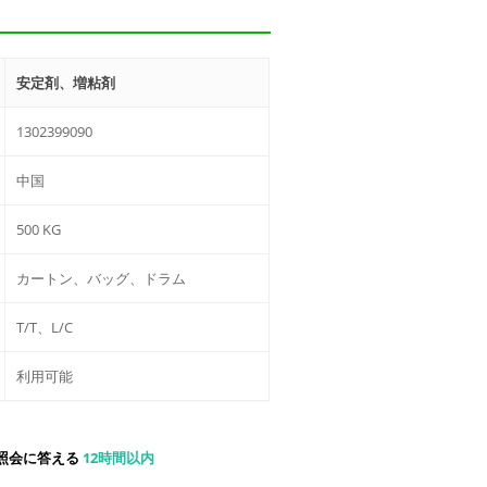
安定剤、増粘剤
1302399090
中国
500 KG
カートン、バッグ、ドラム
T/T、L/C
利用可能
照会に答える
12時間以内