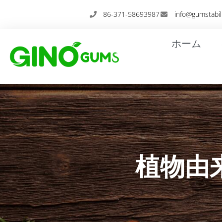
内
86-371-58693987
info@gumstabil
容
を
ホーム
ス
キ
ッ
プ
植物由