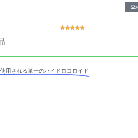
R





a
品
t
e
d
5
使用される単一のハイドロコロイド
o
u
t
o
f
5