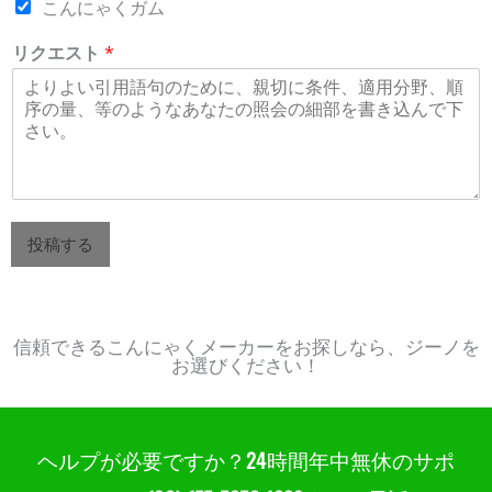
こんにゃくガム
リクエスト
*
投稿する
ベストセラーこんにゃくガム25000 - 中国のあなたのよりよいこんにゃくメーカー
信頼できるこんにゃくメーカーをお探しなら、ジーノを
お選びください！
ヘルプが必要ですか？24時間年中無休のサポ