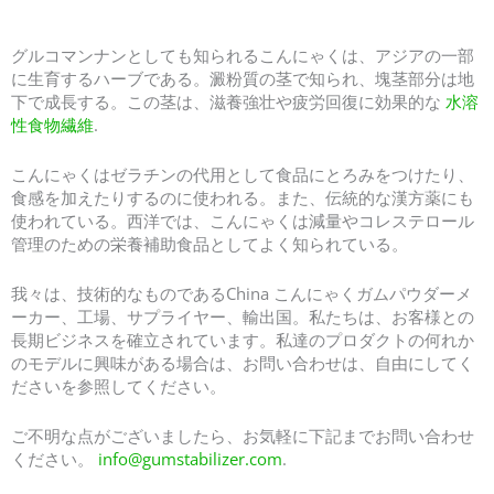
ベストセラーこんにゃくガム25000 - 中国のあなたのよりよいこんにゃくメーカー
グルコマンナンとしても知られるこんにゃくは、アジアの一部
に生育するハーブである。澱粉質の茎で知られ、塊茎部分は地
下で成長する。この茎は、滋養強壮や疲労回復に効果的な
水溶
性食物繊維
.
こんにゃくはゼラチンの代用として食品にとろみをつけたり、
食感を加えたりするのに使われる。また、伝統的な漢方薬にも
使われている。西洋では、こんにゃくは減量やコレステロール
管理のための栄養補助食品としてよく知られている。
我々は、技術的なものであるChina こんにゃくガムパウダーメ
ーカー、工場、サプライヤー、輸出国。私たちは、お客様との
長期ビジネスを確立されています。私達のプロダクトの何れか
のモデルに興味がある場合は、お問い合わせは、自由にしてく
ださいを参照してください。
ご不明な点がございましたら、お気軽に下記までお問い合わせ
ください。
info@gumstabilizer.com
.