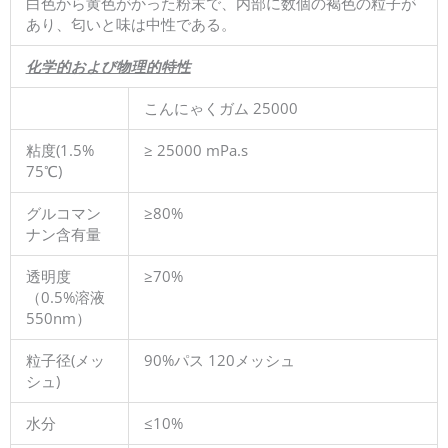
白色から黄色がかった粉末で、内部に数個の褐色の粒子が
あり、匂いと味は中性である。
化学的および物理的特性
こんにゃくガム 25000
粘度(1.5%
≥ 25000 mPa.s
75℃)
グルコマン
≥80%
ナン含有量
透明度
≥70%
（0.5%溶液
550nm）
粒子径(メッ
90%パス 120メッシュ
シュ)
水分
≤10%