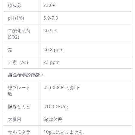
総灰分
≤3.0%
pH (1%)
5.0-7.0
二酸化硫黄
≤0.9%
(SO2)
鉛
≤0.8 ppm
ヒ素（As）
≤3 ppm
微生物学的特徴：
総プレート
≤2,000CFU/g以下
数
酵母とカビ
≤100 CFU/g
大腸菌
5gは欠番
サルモネラ
10gにはありません。