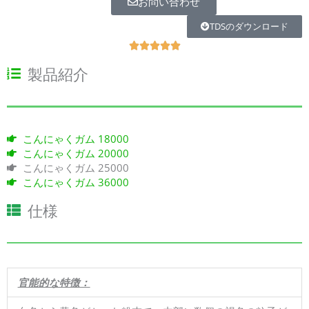
お問い合わせ
TDSのダウンロード
R





a
製品紹介
t
e
d
5
o
こんにゃくガム 18000
u
こんにゃくガム 20000
t
こんにゃくガム 25000
o
こんにゃくガム 36000
f
5
仕様
官能的な特徴：