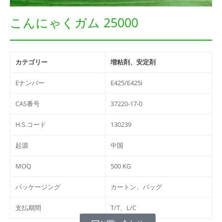
こんにゃくガム 25000
カテゴリー
増粘剤、安定剤
Eナンバー
E425/E425i
CAS番号
37220-17-0
H.S.コード
130239
起源
中国
MOQ
500 KG
パッケージング
カートン、バッグ
支払期間
T/T、L/C