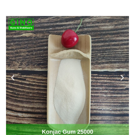
E425 こんにゃくガムサプライヤー|よりよい中国のこんにゃく製造者