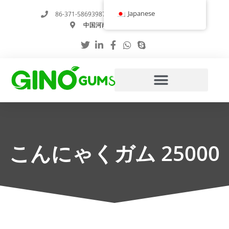
内
Japanese
86-371-58693987
info@gumstabilizer.com
容
中国河南省鄭州市玉英路6号
を
ス
キ
ッ
プ
こんにゃくガム 25000