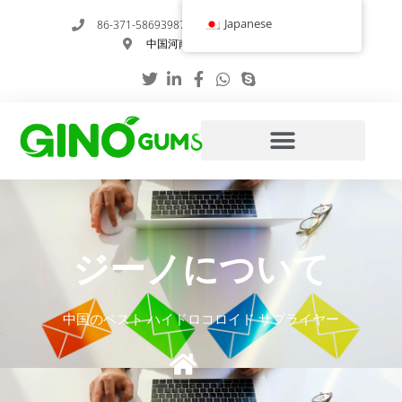
内
Japanese
86-371-58693987
info@gumstabilizer.com
容
中国河南省鄭州市玉英路6号
を
ス
キ
ッ
プ
ジーノについて
中国のベスト ハイドロコロイド サプライヤー