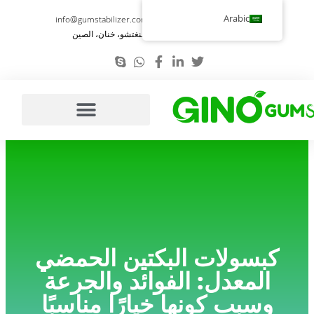
تخطي
Arabic
info@gumstabilizer.com
86-371-58693987
إلى
رقم 6، طريق يوينغ، تشنغتشو، خنان، الصين
المحتوى
كبسولات البكتين الحمضي
المعدل: الفوائد والجرعة
وسبب كونها خيارًا مناسبًا