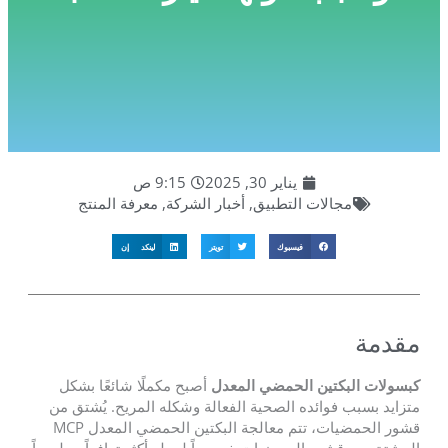
يناير 30, 2025
9:15 ص
مجالات التطبيق
,
أخبار الشركة
,
معرفة المنتج
فيسبوك
تويتر
لينكد إن
مقدمة
كبسولات البكتين الحمضي المعدل
أصبح مكملًا شائعًا بشكل
متزايد بسبب فوائده الصحية الفعالة وشكله المريح. يُشتق من
قشور الحمضيات، تتم معالجة البكتين الحمضي المعدل MCP
المشتق من قشور الحمضيات خصيصاً لجعله أكثر توافراً بيولوجياً