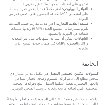
تحتوي على إضافات أو مواد مالئة غير ضرورية.
التوافر البيولوجي
: اختر مكملاً غذائياً يضمن قدرة جسمك
على امتصاص MCP بكفاءة للحصول على أقصى قدر من
الفوائد.
سمعة العلامة التجارية
: اختر علامة تجارية حسنة السمعة
تلتزم بممارسات التصنيع الجيدة (GMP) ولديها عمليات
شفافة في التوريد والتصنيع.
الشهادات
: يمكن أن تساعد الشهادات مثل غير المعدلة
وراثيًا والعضوية وGMP في ضمان جودة المنتج الذي
تشتريه.
الخاتمة
كبسولات البكتين الحمضي المعدل
هي مكمل غذائي ممتاز لأي
شخص يتطلع إلى دعم إزالة السموم وصحة الجهاز المناعي
والجهاز الهضمي. بفضل شكلها السهل البلع وفوائدها الصحية
المحتملة، فهي إضافة مريحة وفعالة لروتينك الصحي اليومي.
إذا كنت تبحث عن منتج MCP عالي الجودة يقدم مذاقاً رائعاً ونقاءً
عالياً، استكشف عروضنا وشاهد كيف يمكن لمنتجاتنا من البكتين