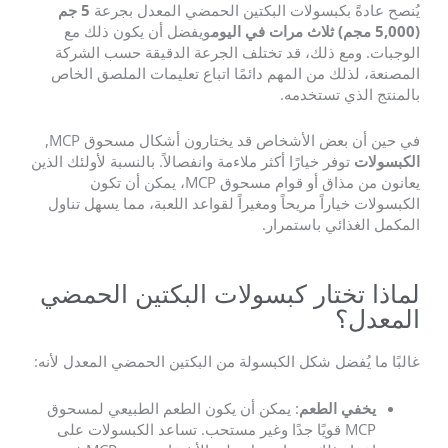
يُنصح عادةً بكبسولات البكتين الحمضي المعدل بجرعة
5 جم
(5,000 مجم) ثلاث مرات في اليوم
ويفضل أن يكون ذلك مع
الوجبات. ومع ذلك، قد تختلف الجرعة الدقيقة حسب الشركة
المصنعة، لذلك من المهم دائمًا اتباع تعليمات الملصق الخاص
بالمنتج الذي تستخدمه.
في حين أن بعض الأشخاص قد يختارون أشكال مسحوق MCP,
الكبسولات
توفر خيارًا أكثر ملاءمة وانفصالاً. بالنسبة لأولئك الذين
يعانون من مذاق أو قوام مسحوق MCP، يمكن أن تكون
الكبسولات خياراً مريحاً ومغيراً لقواعد اللعبة، مما يسهل تناول
المكمل الغذائي باستمرار.
لماذا تختار كبسولات البكتين الحمضي
المعدل؟
غالبًا ما يُفضل شكل الكبسولة من البكتين الحمضي المعدل لأنه:
يخفي الطعم
: يمكن أن يكون الطعم الطبيعي لمسحوق
MCP قويًا جدًا وغير مستحب. تساعد الكبسولات على