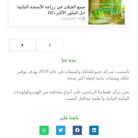
صمغ الجيلان في زراعة الأنسجة النباتية:
حل التبلور الأكثر ذكاءً
2025-06-16
نبذة عنا
تأسست شركة جينو للعلكة والمثبتات في عام 2018 بهدف توفير
علكة ومثبتات نباتية لحياة أكثر صحة.
نحن نركز اهتمامنا الرئيسي على أنواع مختلفة من الهيدروكولويدات
المائية النباتية وأنظمة محاليل التثبيت.
تابعنا على
ل
ف
ت
و
ي
ي
و
ا
ن
س
ي
ت