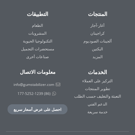
المنتجات
التطبيقات
أغار-آجار
الطعام
كراجينان
المشروبات
ألجينات الصوديوم
التكنولوجيا الحيوية
البكتين
مستحضرات التجميل
المزيد
صناعات أخرى
الخدمات
معلومات الاتصال
التركيز على العملاء
info@gumstabilizer.com
تطوير المنتجات
(86) 177-5252-1239
التعبئة والتغليف حسب الطلب
الدعم الفني
احصل على عرض أسعار سريع
خدمة سريعة