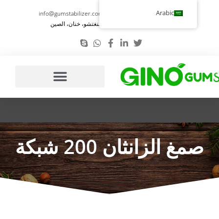
تخطي
Arabic
info@gumstabilizer.com
86-371-58693987
إلى
رقم 6، طريق يوينغ، تشنغتشو، خنان، الصين
المحتوى
صمغ الزانثان 200 شبكة