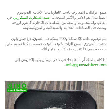
حار بيع صمغ الزانثان 200 شبكة - منتج صمغ الزانثان في الصين
صمغ الزانثان، المعروف باسم "الغلوتامات الأحادية الصوديوم
الصناعية"، هو الأكبر والأكثر استخدامًا
عديد السكاريد الميكروبي
في
العالم. وله مجموعة واسعة من التطبيقات التجارية كمعزز لزوجة
ومثبت في الصناعات الغذائية والصيدلانية والبتروكيماوية.
يتم توفيره عادة 80 شبكة و200 شبكة في السوق. دع جينو تكون
منتجك الموثوق لصمغ الزانثان! وفي الوقت نفسه، يمكننا تقديم حلول
مصممة خصيصًا تتناسب تمامًا مع احتياجاتك.
إذا كانت لديك أي أسئلة فلا تتردد في إرسال بريد إلكتروني إلى
.
info@gumstabilizer.com