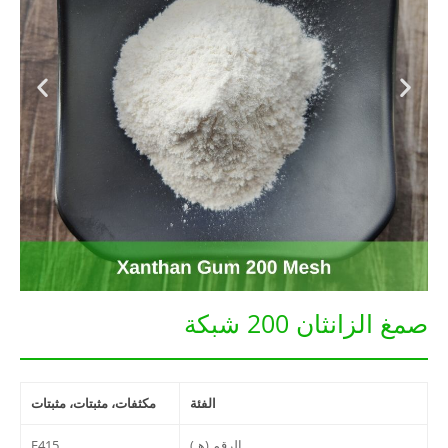
صمغ الزانثان 200 شبكة
الفئة
مكثفات، مثبتات، مثبتات
الرقم (هـ)
E415