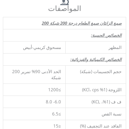
المواصفات
صمغ الزانثان صمغ الطعام درجة 200 شبكة 200
الخصائص الحسية:
المظهر
مسحوق كريمي-أبيض
الخصائص الكيميائية والفيزيائية:
حجم الجسيمات (شبكة)
الحد الأدنى 90% تمرير 200
شبكة
اللزوجة (1% KCl، cps)
≥1200
ف ف (1%، KCL)
6.0- 8.0
نسبة القص
≥6.5
الفاقد عند التجفيف (%)
≤15