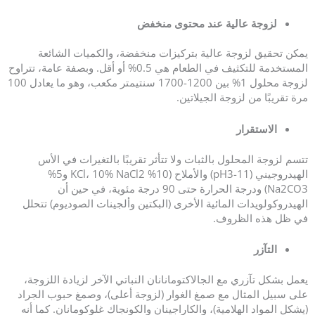
لزوجة عالية عند محتوى منخفض
يمكن تحقيق لزوجة عالية بتركيزات منخفضة، والكميات الشائعة
المستخدمة للتكثيف في الطعام هي 0.5% أو أقل. وبصفة عامة، تتراوح
لزوجة محلول 1% بين 1200-1700 سنتيمتر مكعب، وهو ما يعادل 100
مرة تقريبًا من لزوجة الجيلاتين.
الاستقرار
تتسم لزوجة المحلول بالثبات ولا تتأثر تقريبًا بالتغيرات في الأس
الهيدروجيني (pH3-11) والأملاح (10% KCl، 10% NaCl2 و5%
Na2CO3) ودرجة الحرارة حتى 90 درجة مئوية، في حين أن
الهيدروكولويدات المائية الأخرى (البكتين وألجينات الصوديوم) تتحلل
في ظل هذه الظروف.
التآزر
يعمل بشكل تآزري مع الجالاكتومانانان النباتي الآخر لزيادة اللزوجة،
على سبيل المثال مع صمغ الغوار (لزوجة أعلى)، وصمغ حبوب الجراد
(يشكل المواد الهلامية)، والكاراجينان والكونجاك غلوكومانان. كما أنه