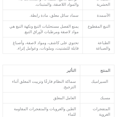
الحشرية
والمواد اللاصقة، والمثبتات.
الأسمدة
سماد سائل معلق، مادة رابطة.
التبغ المقطوع
يمنع الفصل مستحلبات التبغ ونكهة التبغ هي
مواد لاصقة ومرطبات لأوراق التبغ.
الطباعة
تحتوي على كاشف، ومواد لاصقة، وأصباغ
والصباغة
قابلة للتشتيت، وملونات، وعوامل إثراء.
المنتج
التأثير
السيراميك
سماكة النظام فارغًا وتزييت المعلق أثناء
التزجيج.
مسبك
العامل المعلق
المتفجرات
الطين والغرويات والمتفجرات المقاومة
الغروية
للماء