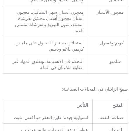
معجون الأسنان
معجون أسنان سهل التشكيل، معجون
أسنان معجون أسنان محسّن بفرشاة
متصلة، سهل التوزيع بالفرشاة، ملمس
ناعم.
كريم وغسول
استحلاب مستقر للحصول على ملمس
كريمي ناعم ودسم.
شامبو
التحكم في الانسيابية، وتعليق المواد غير
القابلة للذوبان في الماء.
صمغ الزانثان في المجالات الصناعية:
المنتج
التأثير
صناعة النفط
انسيابية جيدة، طين الحفر هو أفضل مثبت
المبيدات
عوامل تدفق المبيدات، والمستحلبات،