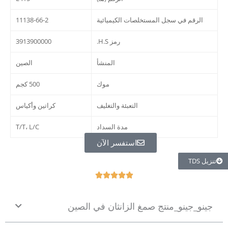
الرقم في سجل المستخلصات الكيميائية
11138-66-2
رمز H.S.
3913900000
المنشأ
الصين
موك
500 كجم
التعبئة والتغليف
كراتين وأكياس
مدة السداد
T/T، L/C
استفسر الآن
تنزيل TDS
V





a
l
جينو_جينو_منتج صمغ الزانثان في الصين
u
t
a