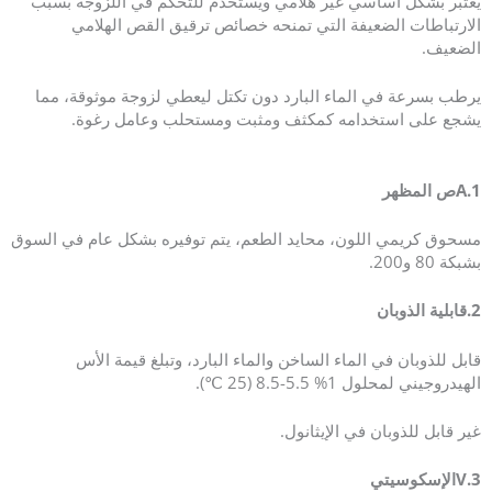
يُعتبر بشكل أساسي غير هلامي ويستخدم للتحكم في اللزوجة بسبب
الارتباطات الضعيفة التي تمنحه خصائص ترقيق القص الهلامي
الضعيف.
يرطب بسرعة في الماء البارد دون تكتل ليعطي لزوجة موثوقة، مما
يشجع على استخدامه كمكثف ومثبت ومستحلب وعامل رغوة.
1.A
ص المظهر
مسحوق كريمي اللون، محايد الطعم، يتم توفيره بشكل عام في السوق
بشبكة 80 و200.
2.
قابلية الذوبان
قابل للذوبان في الماء الساخن والماء البارد، وتبلغ قيمة الأس
الهيدروجيني لمحلول 1% 5.5-8.5 (25 ℃).
غير قابل للذوبان في الإيثانول.
3.V
الإسكوسيتي