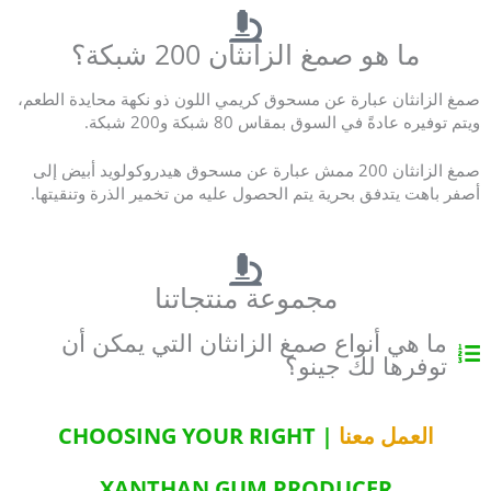
z
ما هو صمغ الزانثان 200 شبكة؟
i
o
n
صمغ الزانثان عبارة عن مسحوق كريمي اللون ذو نكهة محايدة الطعم،
e
ويتم توفيره عادةً في السوق بمقاس 80 شبكة و200 شبكة.
5
s
صمغ الزانثان 200 ممش عبارة عن مسحوق هيدروكولويد أبيض إلى
u
أصفر باهت يتدفق بحرية يتم الحصول عليه من تخمير الذرة وتنقيتها.
5
مجموعة منتجاتنا
ما هي أنواع صمغ الزانثان التي يمكن أن
توفرها لك جينو؟
العمل معنا
| CHOOSING YOUR RIGHT
XANTHAN GUM PRODUCER