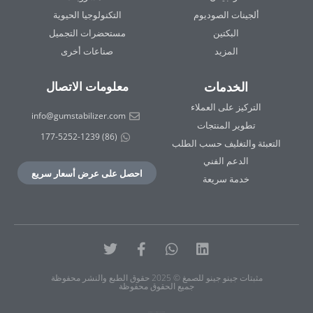
ألجينات الصوديوم
التكنولوجيا الحيوية
البكتين
مستحضرات التجميل
المزيد
صناعات أخرى
الخدمات
معلومات الاتصال
التركيز على العملاء
info@gumstabilizer.com
تطوير المنتجات
(86) 177-5252-1239
التعبئة والتغليف حسب الطلب
الدعم الفني
احصل على عرض أسعار سريع
خدمة سريعة
لينكد
واتس
فيسبوك-
تويتر
إن
آب
ف
مثبتات جينو جينو للصمغ © 2025 حقوق الطبع والنشر محفوظة
جميع الحقوق محفوظة
سياسة الخصوصية
|
شروط الخدمة
|
خريطة الموقع