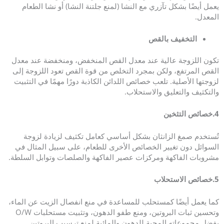
يعمل أيضًا بشكل تآزري مع النشا (لمنع جلتنة النشا) أو نشا الطعام
المعدل.
التخفيف بالقص
تكون اللزوجة عالية عند معدل القص المنخفض، ومنخفضة عند معدل
القص المرتفع، ولكن بمجرد التخلص من قوة القص تعود اللزوجة إلى
لزوجتها الأصلية. تلعب خصائص اللدائن الكاذبة دورًا مهمًا في التثبيت
والتكثيف والتعليق والاستحلاب.
4.
خصائص التثخين
تُستخدم صمغ الزانثان بشكل أساسي كعامل تكثيف لزيادة لزوجة
السوائل دون تغيير الخصائص الأخرى للطعام، على سبيل المثال في
مشروبات الفاكهة ومركزات عصير الفاكهة والصلصات وتوابل السلطة.
5.
خصائص الاستحلاب
كما يعمل أيضًا كمستحلب للمساعدة في منع انفصال الزيت عن الماء،
وتحسين ثبات البروتين، ومنع طفو الدهون، وتثبيت مستحلبات O/W
بفضل مجموعاته المحبة للدهون والمائية لمنع ترسيب البروتين.