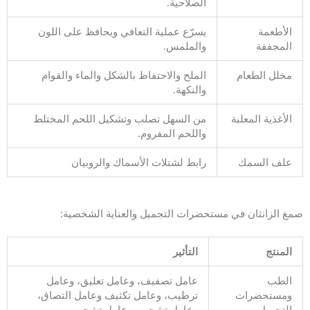
الصلاحية.
الأطعمة
يسرّع عملية التعافي ويحافظ على اللون
المجففة
والملمس.
مخلل الطعام
الملح والاحتفاظ بالشكل والماء والقوام
والنكهة.
الأغذية المعلبة
من السهل تصلب وتشكيل اللحم المختلط
واللحم المفروم.
علف السمك
رابط لشتلات الأسماك والروبيان
صمغ الزانثان في مستحضرات التجميل والعناية الشخصية:
المنتج
التأثير
الطب
عامل تصفيف، وعامل تعليق، وعامل
ومستحضرات
ترطيب، وعامل تكثيف وعامل التصاق،
التجميل
وعامل تشحيم، وعامل تشحيم.