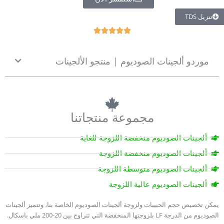
تنزيل TDS
R





a
t
موردو ألجينات الصوديوم | منتجو الألجينات
e
d
5
o
u
مجموعة منتجاتنا
t
o
f
ألجينات الصوديوم منخفضة اللزوجة للغاية
5
ألجينات الصوديوم منخفضة اللزوجة
ألجينات الصوديوم متوسطة اللزوجة
ألجينات الصوديوم عالية اللزوجة
يمكن تخصيص حجم الحبيبات ولزوجة ألجينات الصوديوم الخاصة بنا، وتتميز ألجينات
الصوديوم من الدرجة LF بلزوجتها المنخفضة التي تتراوح بين 20-200 ملي باسكال.