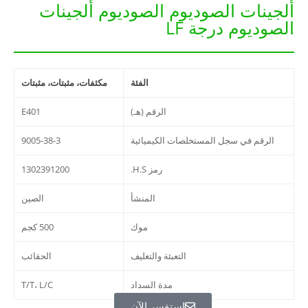
ألجينات الصوديوم الصوديوم ألجينات
الصوديوم درجة LF
الفئة
مكثفات، مثبتات، مثبتات
الرقم (هـ)
E401
الرقم في سجل المستخلصات الكيميائية
9005-38-3
رمز H.S.
1302391200
المنشأ
الصين
موك
500 كجم
التعبئة والتغليف
الحقائب
مدة السداد
T/T، L/C
استفسر الآن