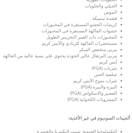
الجيلي والحلويات
الموس
قشدة سميكة
كريمات الحشو المستقرة في المخبوزات
حشوات الفاكهة المستقرة في المخبوزات
المخبوزات ذات العمر التخزيني الطويل
مستحضرات الفاكهة للزبادي والآيس كريم
مربى منخفض السكر
مربى البرتقال عالي الجودة يحتوي على نسبة عالية من الفاكهة
آيس كريم
شربات (PGA)
صلصة الجبن
شراب تموج الآيس كريم
البيرة والبيرة (PGA)
العصير والاسكواش (PGA)
المشروبات الكحولية (PGA)
ألجينات الصوديوم في غير الأغذية:
التكنولوجيا الحيوية: تثبيت البكتيريا والخميرة