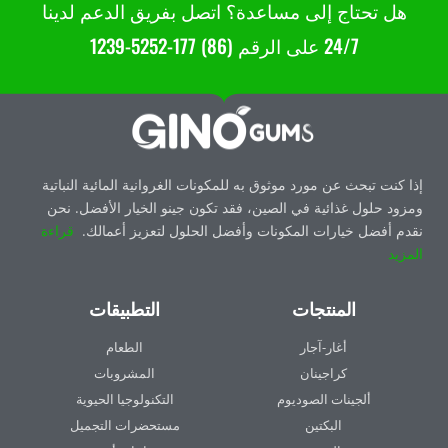
هل تحتاج إلى مساعدة؟ اتصل بفريق الدعم لدينا
24/7 على الرقم (86) 177-5252-1239
إذا كنت تبحث عن مورد موثوق به للمكونات الغروانية المائية النباتية
ومزود حلول غذائية في الصين، فقد تكون جينو الخيار الأفضل. نحن
نقدم أفضل خيارات المكونات وأفضل الحلول لتعزيز أعمالك.
قراءة
المزيد
المنتجات
التطبيقات
أغار-آجار
الطعام
كراجينان
المشروبات
ألجينات الصوديوم
التكنولوجيا الحيوية
البكتين
مستحضرات التجميل