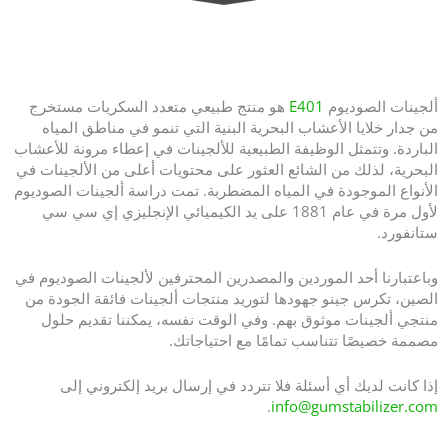
منتجي ألجينات الصوديوم الموثوق بهم وموردي ألجينات الصوديوم!
ألجينات الصوديوم
E401
هو منتج طبيعي متعدد السكريات مستخرج
من جدار خلايا الأعشاب البحرية البنية التي تنمو في مناطق المياه
الباردة. وتتمثل الوظيفة الطبيعية للألجينات في إعطاء مرونة للأعشاب
البحرية، لذلك من الشائع العثور على محتويات أعلى من الألجينات في
الأنواع الموجودة في المياه المضطربة. تمت دراسة ألجينات الصوديوم
لأول مرة في عام 1881 على يد الكيميائي الإنجليزي إي سي سي
ستانفورد.
وباعتبارنا أحد الموردين والمصدرين المحترفين لألجينات الصوديوم في
الصين، تكرس جينو جهودها لتوريد منتجات ألجينات فائقة الجودة من
منتجي ألجينات موثوق بهم. وفي الوقت نفسه، يمكننا تقديم حلول
مصممة خصيصًا تتناسب تمامًا مع احتياجاتك.
إذا كانت لديك أي أسئلة فلا تتردد في إرسال بريد إلكتروني إلى
.
info@gumstabilizer.com