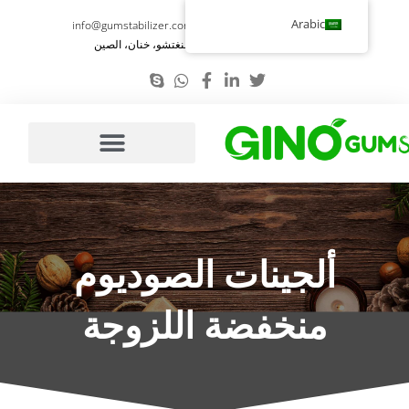
تخطي
Arabic
info@gumstabilizer.com
86-371-58693987
إلى
رقم 6، طريق يوينغ، تشنغتشو، خنان، الصين
المحتوى
ألجينات الصوديوم
منخفضة اللزوجة