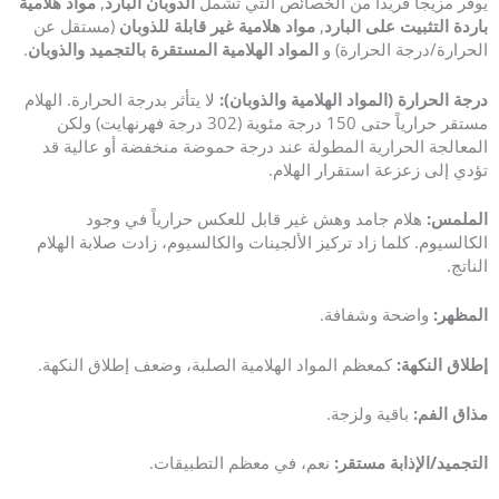
يوفر مزيجاً فريداً من الخصائص التي تشمل
الذوبان البارد
,
مواد هلامية
باردة التثبيت على البارد
,
مواد هلامية غير قابلة للذوبان
(مستقل عن
الحرارة/درجة الحرارة) و
المواد الهلامية المستقرة بالتجميد والذوبان
.
درجة الحرارة (المواد الهلامية والذوبان):
لا يتأثر بدرجة الحرارة. الهلام
مستقر حرارياً حتى 150 درجة مئوية (302 درجة فهرنهايت) ولكن
المعالجة الحرارية المطولة عند درجة حموضة منخفضة أو عالية قد
تؤدي إلى زعزعة استقرار الهلام.
الملمس:
هلام جامد وهش غير قابل للعكس حرارياً في وجود
الكالسيوم. كلما زاد تركيز الألجينات والكالسيوم، زادت صلابة الهلام
الناتج.
المظهر:
واضحة وشفافة.
إطلاق النكهة:
كمعظم المواد الهلامية الصلبة، وضعف إطلاق النكهة.
مذاق الفم:
باقية ولزجة.
التجميد/الإذابة مستقر:
نعم، في معظم التطبيقات.