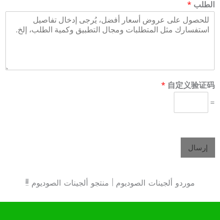
الطلب
*
*
自定义验证码
=
إرسال
موردو ألجينات الصوديوم | منتجو ألجينات الصوديوم !!!