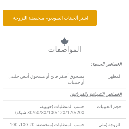
اشتر ألجينات الصوديوم منخفضة اللزوجة
المواصفات
الخصائص الحسية:
المظهر
مسحوق أصفر فاتح أو مسحوق أبيض حليبي
أو حبيبات
الخصائص الكيميائية والفيزيائية:
حجم الحبيبات
حسب المتطلبات (حبيبية،
30/60/80/100/120/170/200 شبكة)
اللزوجة (ملي
حسب المتطلبات (منخفضة: 20-100، 100-