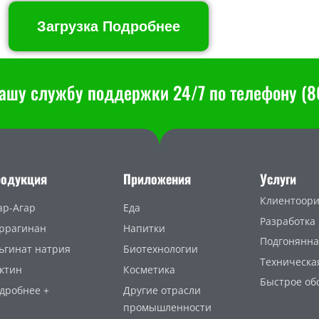
Загрузка Подробнее
ашу службу поддержки 24/7 по телефону (86
родукция
Приложения
Услуги
Клиентоори
ар-Агар
Еда
Разработка
ррагинан
Напитки
Подгонянна
ьгинат натрия
Биотехнологии
Техническа
ктин
Косметика
Быстрое об
дробнее +
Другие отрасли
промышленности