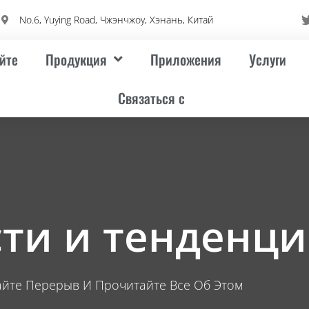
No.6, Yuying Road, Чжэнчжоу, Хэнань, Китай
йте
Продукция
Приложения
Услуги
Связаться с
ти и тенденц
айте Перерыв И Прочитайте Все Об Этом