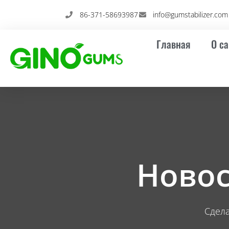
Перейти
86-371-58693987
info@gumstabilizer.com
к
содержимому
Главная
О са
Новос
Сдел