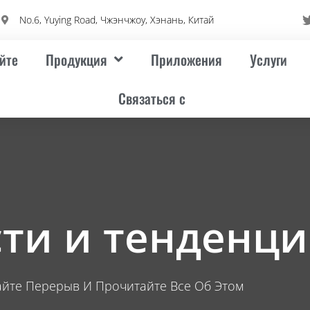
No.6, Yuying Road, Чжэнчжоу, Хэнань, Китай
йте
Продукция
Приложения
Услуги
Связаться с
ти и тенденц
айте Перерыв И Прочитайте Все Об Этом