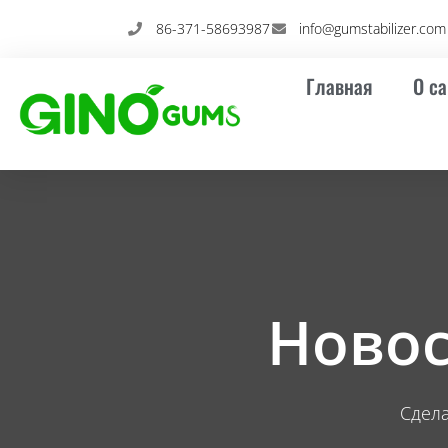
Перейти
86-371-58693987
info@gumstabilizer.com
к
содержимому
Главная
О са
Новос
Сдел