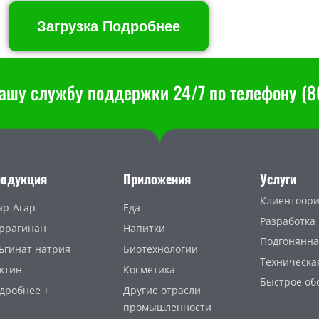
Загрузка Подробнее
ашу службу поддержки 24/7 по телефону (86
родукция
Приложения
Услуги
Клиентоори
ар-Агар
Еда
Разработка
ррагинан
Напитки
Подгонянна
ьгинат натрия
Биотехнологии
Техническа
ктин
Косметика
Быстрое об
дробнее +
Другие отрасли
промышленности