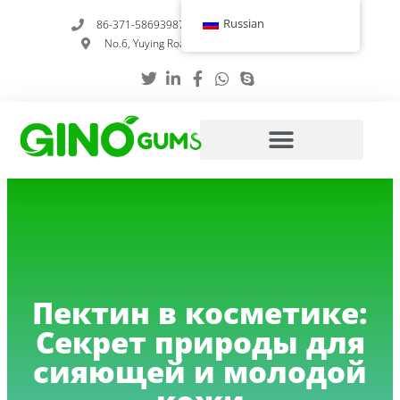
Перейти
Russian
86-371-58693987
info@gumstabilizer.com
к
No.6, Yuying Road, Чжэнчжоу, Хэнань, Китай
содержимому
Пектин в косметике:
Секрет природы для
сияющей и молодой