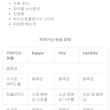
수분 유지
파티클 서스펜션
안정화
하이드로콜로이드 시너지
다양한 텍스처
카라기난 속성 요약
카라기난
Kappa
Iota
Lambda
유형
용해성
뜨거운
용해성
용해성
용해성
(80℃) 물
찬물(20℃)
소금 용해
소금 용해
모든 염 용해
성 나트륨
성 나트륨
성
뜨거운
용해성
용해성
용해성