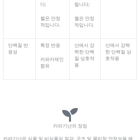
다;
됩니다;
젤은 안정
젤은 안정
적입니다.
적입니다.
단백질 반
특정 반응
산에서 강
산에서 강력
응성
력한 단백
한 단백질 상
질 상호작
호작용
카파카제인
용
함유
카라기난의 장점
카라기난은 식품 및 비식품의 질감, 구조 및 물리적 안정성을 제