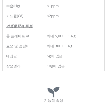
수은(Hg)
≤1ppm
카드뮴(Cd)
≤2ppm
미생물학적 특성:
총 플레이트 수
최대 5,000 CFU/g
효모 및 곰팡이
최대 300 CFU/g
대장균
5g에 없음
살모넬라
10g에 없음
기능적 속성