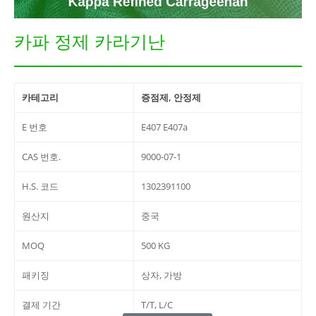
카파 정제 카라기난
카테고리
증점제, 안정제
E 번호
E407 E407a
CAS 번호.
9000-07-1
H.S. 코드
1302391100
원산지
중국
MOQ
500 KG
패키징
상자, 가방
결제 기간
T/T, L/C