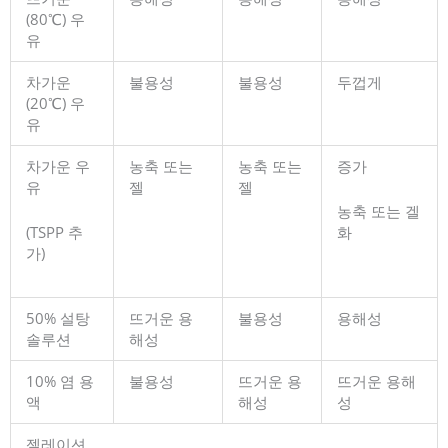
(80℃) 우
유
차가운
불용성
불용성
두껍게
(20℃) 우
유
차가운 우
농축 또는
농축 또는
증가
유
젤
젤
농축 또는 겔
(TSPP 추
화
가)
50% 설탕
뜨거운 용
불용성
용해성
솔루션
해성
10% 염 용
불용성
뜨거운 용
뜨거운 용해
액
해성
성
젤레이션