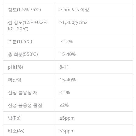
점도(1.5% 75℃)
≥ 5mPa.s 이상
젤 강도(1.5%+0.2%
≥1,300g/cm2
KCL 20℃)
수분(105℃)
≤12%
총 회분(550℃)
15-40%
pH(1%)
8-11
황산염
15-40%
산성 불용성 재
≤ 1%
산성 불용성 물질
≤2%
납(Pb)
≤5ppm
비소(As)
≤3ppm