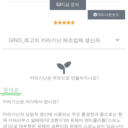
지금 문의
TDS 다운로드
W





a
a
GINO_최고의 카라기난 제조업체 생산자
r
d
e
r
i
n
g
카라기난은 무엇으로 만들어지나요?
5
원재료
v
a
n
카라기난은 어디에서 얻나요?
5
카라기난의 상업적 생산에 사용되는 주요 홍경천과 종으로는 현
재 카파피쿠스 알베레지('코튼이')와 유체마 덴티쿨라툼('스피노
섬')으로 재분류된 유체마 코튼이와 유체마 스피노섬이 있습니다.