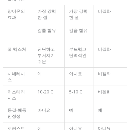
양이온의
가장 강력
가장 강력
비겔화
효과
한 젤
한 젤
칼륨 함유
칼슘 함유
젤 텍스처
단단하고
부드럽고
비겔화
부서지기
탄력적인
쉬운
시네레시
예
아니요
비겔화
스
히스테리
10-20 C
5-10 C
비겔화
시스
동결-해동
아니요
예
예
안정성
로커스트
예
아니요
아니요