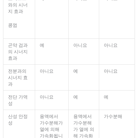
와의 시너
지 효과
콩껌
곤약 검과
예
아니요
아니요
의 시너지
효과
전분과의
아니요
예
아니요
시너지 효
과
전단 가역
아니요
예
예
성
산성 안정
용액에서
용액에서
가수분해
성
가수분해가
가수분해
열에 의해
가 열에 의
가속화됩니
해 가속화