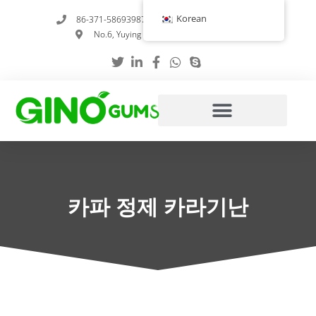
콘
Korean
86-371-58693987
info@gumstabilizer.com
텐
No.6, Yuying Road, 정저우, 허난성, 중국
츠
로
건
너
뛰
기
카파 정제 카라기난