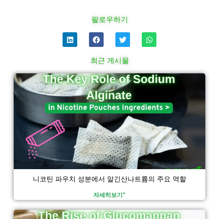
팔로우하기
링
F
트
W
크
a
위
h
드
c
터
a
인
e
t
최근 게시물
b
s
o
a
페
페
페
페
o
p
k
p
이
이
이
이
지
지
지
지
니코틴 파우치 성분에서 알긴산나트륨의 주요 역할
자세히보기"