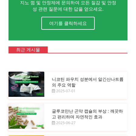
지노 껌 및 안정제에 문의하여 모든 질감 및 안정
성 관련 질문에 대한 답을 얻으세요.
여기를 클릭하세요
최근 게시물
니코틴 파우치 성분에서 알긴산나트륨
의 주요 역할
2025-07-01
글루코만난 곤약 캡슐의 부상 : 깨끗하
고 편리하며 자연적인 효과
2025-06-27