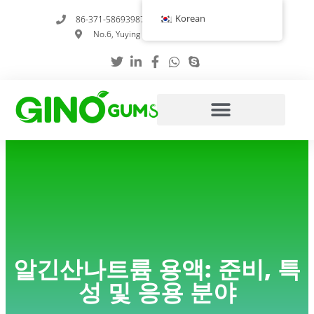
콘
Korean
86-371-58693987
info@gumstabilizer.com
텐
No.6, Yuying Road, 정저우, 허난성, 중국
츠
로
건
너
뛰
기
알긴산나트륨 용액: 준비, 특
성 및 응용 분야