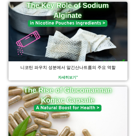
o
a
페
페
페
페
o
p
k
p
이
이
이
이
지
지
지
지
니코틴 파우치 성분에서 알긴산나트륨의 주요 역할
자세히보기"