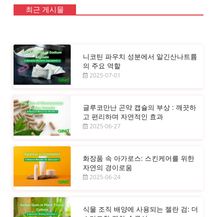
최근 게시물
니코틴 파우치 성분에서 알긴산나트륨
의 주요 역할
2025-07-01
글루코만난 곤약 캡슐의 부상 : 깨끗하
고 편리하며 자연적인 효과
2025-06-27
화장품 속 아가로스: 스킨케어를 위한
자연의 경이로움
2025-06-24
식물 조직 배양에 사용되는 젤란 검: 더