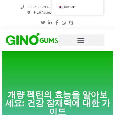
콘
Korean
86-371-58693987
info@gumstabilizer.com
텐
No.6, Yuying Road, 정저우, 허난성, 중국
츠
로
건
너
뛰
기
개량 펙틴의 효능을 알아보
세요: 건강 잠재력에 대한 가
이드