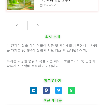
스마트한 겔화 솔루션
2025-06-16
회사 소개
더 건강한 삶을 위한 식물성 잇몸 및 안정제를 제공한다는 사명
을 가지고 2018년에 설립된 지노 검스 앤 스태빌라이저.
우리는 다양한 종류의 식물 기반 하이드로콜로이드 및 안정화
솔루션 시스템에 주력하고 있습니다.
팔로우하기
링
F
트
W
크
a
위
h
드
c
터
a
인
e
t
최근 게시물
b
s