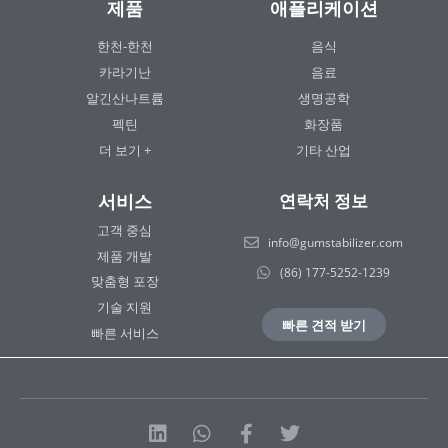
제품
애플리케이션
한천-한천
음식
카라기난
음료
알긴산나트륨
생명공학
펙틴
화장품
더 보기 +
기타 산업
서비스
연락처 정보
고객 중심
info@gumstabilizer.com
제품 개발
(86) 177-5252-1239
맞춤형 포장
기술 지원
빠른 견적 받기
빠른 서비스
링
Whatsapp
Facebook-
트