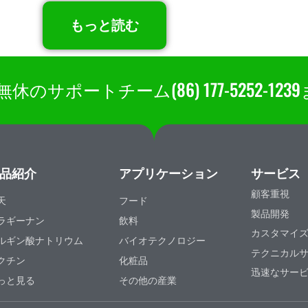
もっと読む
サポートチーム(86) 177-5252-1
品紹介
アプリケーション
サービス
顧客重視
天
フード
製品開発
ラギーナン
飲料
カスタマイ
ルギン酸ナトリウム
バイオテクノロジー
テクニカル
クチン
化粧品
迅速なサー
っと見る
その他の産業