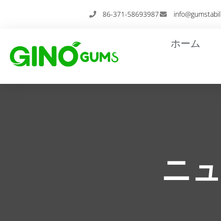
内
86-371-58693987
info@gumstabil
容
を
ホーム
ス
キ
ッ
プ
ニ