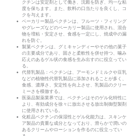
クチンは安定剤として働き、沈殿を防ぎ、均一な粘
度を保ちます。また、飲料の口当たりを良くし、コ
クを与えます。
ベーカリー製品ペクチンは、フルーツ・フィリング
やグレーズなどのベーカリー製品に使用され、混合
物を増粘・安定させ、食感を一定にし、焼成中の漏
れを防ぐ。
製菓ペクチンは、グミキャンディーやその他の菓子
の主要成分であり、固さと柔軟性を併せ持つ、噛み
応えのあるゲル状の食感を生み出すのに役立ってい
る。
代替乳製品：ペクチンは、アーモンドミルクや豆乳
などの植物性代替乳製品に添加されることが多く、
食感、濃厚さ、安定性を向上させ、乳製品のクリー
ミーさを模倣する。
医薬品製薬業界では、ペクチンはそのゲル化特性に
より、有効成分を徐々に放出させる放出制御型製剤
に使用されている。
化粧品ペクチンの保湿性とゲル化能力は、スキンケ
ア製品の貴重な成分となっており、滑らかで潤いの
あるクリームやローションを作るのに役立ってい
る。