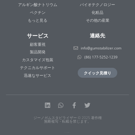
アルギン酸ナトリウム
バイオテクノロジー
ペクチン
化粧品
もっと見る
その他の産業
サービス
連絡先
顧客重視
info@gumstabilizer.com
製品開発
(86) 177-5252-1239
カスタマイズ包装
テクニカルサポート
クイック見積り
迅速なサービス
リ
Whatsapp
フ
ツ
ン
ェ
イ
ジーノガムスタビライザー © 2025 著作権
ク
イ
ッ
無断複写・転載を禁じます。
ト
ス
タ
イ
ブ
ー
プライバシーポリシー
|
利用規約
|
サイトマップ