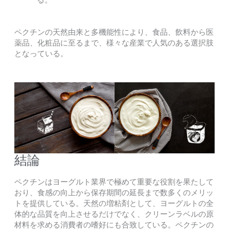
ペクチンの天然由来と多機能性により、食品、飲料から医
薬品、化粧品に至るまで、様々な産業で人気のある選択肢
となっている。
結論
ペクチンはヨーグルト業界で極めて重要な役割を果たして
おり、食感の向上から保存期間の延長まで数多くのメリッ
トを提供している。天然の増粘剤として、ヨーグルトの全
体的な品質を向上させるだけでなく、クリーンラベルの原
材料を求める消費者の嗜好にも合致している。ペクチンの