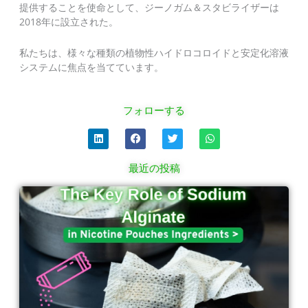
提供することを使命として、ジーノガム＆スタビライザーは
2018年に設立された。
私たちは、様々な種類の植物性ハイドロコロイドと安定化溶液
システムに焦点を当てています。
フォローする
リ
フ
ツ
W
ン
ェ
イ
h
ク
イ
ッ
a
ト
ス
タ
t
最近の投稿
イ
ブ
ー
s
ン
ッ
a
ペ
ペ
ペ
ペ
ク
p
p
ー
ー
ー
ー
ジ
ジ
ジ
ジ