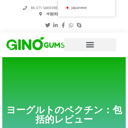
内
Japanese
86-371-58693987
info@gumstabilizer.com
容
中国河南省鄭州市玉英路6号
を
ス
キ
ッ
プ
ヨーグルトのペクチン：包
括的レビュー