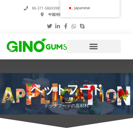
内
Japanese
86-371-58693987
info@gumstabilizer.com
容
中国河南省鄭州市玉英路6号
を
ス
キ
ッ
プ
ペットフード
ドッグフードの原材料